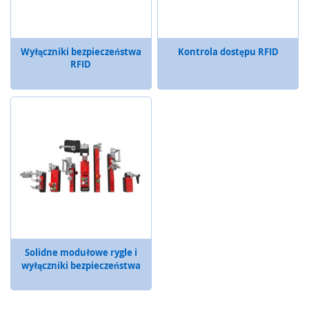
z
e
p
Wyłączniki bezpieczeństwa
Kontrola dostępu RFID
ł
RFID
y
w
u
O
b
r
a
z
o
w
a
n
i
e
Solidne modułowe rygle i
i
wyłączniki bezpieczeństwa
w
i
z