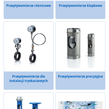
a
Przepływomierze różnicowe
Przepływomierze klapkowe
b
e
z
p
i
e
c
z
e
n
i
a
o
p
t
Przepływomierze dla
Przepływomierze precyzyjne
o
instalacji tryskaczowych
e
l
e
k
t
r