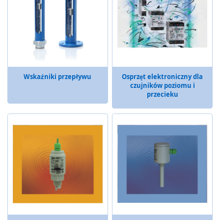
o
n
i
c
z
n
e
Wskaźniki przepływu
Osprzęt elektroniczny dla
R
czujników poziomu i
a
przecieku
d
a
r
y
b
e
z
p
i
e
c
z
e
ń