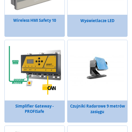
m
e
n
Wireless HMI Safety 10
Wyświetlacze LED
t
y
n
a
c
i
s
k
o
w
e
(
l
i
s
t
Simplifier Gateway -
Czujniki Radarowe 9 metrów
PROFISafe
w
zasięgu
y
,
m