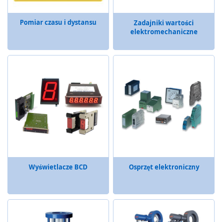
y
g
Pomiar czasu i dystansu
Zadajniki wartości
l
elektromechaniczne
e
,
z
a
m
k
i
b
e
z
p
i
e
c
Wyświetlacze BCD
Osprzęt elektroniczny
z
e
ń
s
t
w