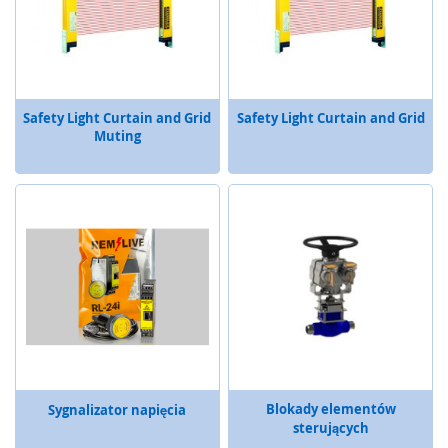
r
z
ą
d
z
e
Safety Light Curtain and Grid
Safety Light Curtain and Grid
n
Muting
i
a
o
c
h
r
o
n
n
e
B
e
z
p
Blokady elementów
Sygnalizator napięcia
r
sterujących
z