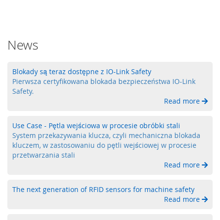
u
a
l
i
News
z
a
c
j
Blokady są teraz dostępne z IO-Link Safety
a
Pierwsza certyfikowana blokada bezpieczeństwa IO-Link
Safety.
E
Read more
l
e
Use Case - Pętla wejściowa w procesie obróbki stali
m
System przekazywania klucza, czyli mechaniczna blokada
e
n
kluczem, w zastosowaniu do pętli wejściowej w procesie
t
przetwarzania stali
y
Read more
k
o
The next generation of RFID sensors for machine safety
n
Read more
t
r
o