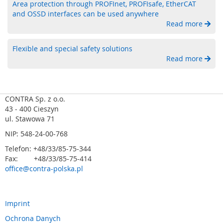
Area protection through PROFInet, PROFIsafe, EtherCAT
l
and OSSD interfaces can be used anywhere
n
Read more
e
Z
Flexible and special safety solutions
a
Read more
b
e
z
p
CONTRA Sp. z o.o.
i
43 - 400 Cieszyn
e
c
ul. Stawowa 71
z
NIP: 548-24-00-768
e
n
Telefon: +48/33/85-75-344
i
Fax: +48/33/85-75-414
a
office@contra-polska.pl
d
l
a
b
Imprint
r
a
Ochrona Danych