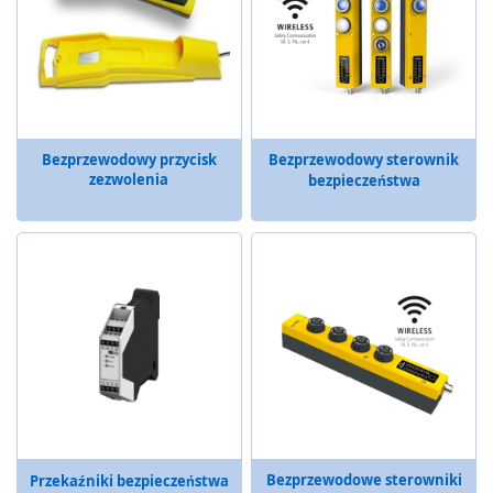
r
y
i
t
r
a
c
Bezprzewodowy przycisk
k
Bezprzewodowy sterownik
zezwolenia
b
bezpieczeństwa
a
l
l
e
p
r
z
e
m
y
s
ł
o
w
Bezprzewodowe sterowniki
Przekaźniki bezpieczeństwa