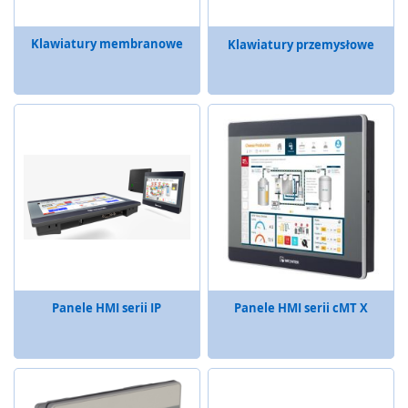
ł
a
Klawiatury membranowe
Klawiatury przemysłowe
d
u
b
e
z
p
i
e
c
z
e
ń
s
t
w
a
Panele HMI serii IP
Panele HMI serii cMT X
S
e
r
w