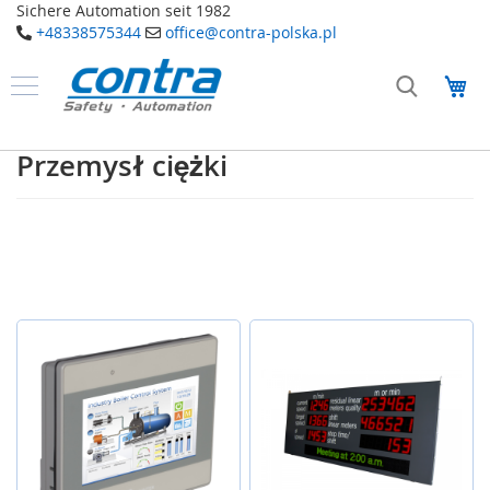
Sichere Automation seit 1982
+48338575344
office@contra-polska.pl
Przejdź
do
Mó
treści
Produkty
B
Przemysł ciężki
e
z
p
i
e
c
z
e
ń
s
t
w
o
E
l
e