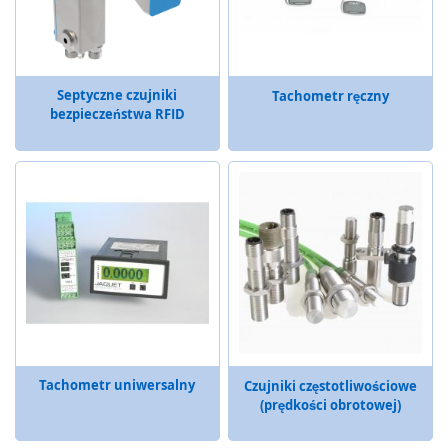
ą
c
e
P
Septyczne czujniki
Tachometr ręczny
r
bezpieczeństwa RFID
z
y
c
i
s
k
i
,
p
u
l
p
i
t
Tachometr uniwersalny
Czujniki częstotliwościowe
y
(prędkości obrotowej)
,
w
ł