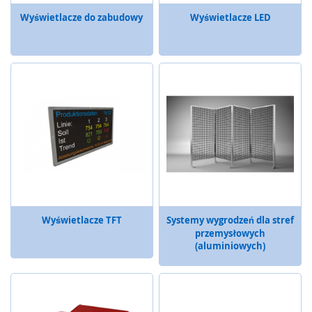
c
z
Wyświetlacze do zabudowy
Wyświetlacze LED
e
S
y
s
t
e
m
y
d
y
s
t
r
y
Wyświetlacze TFT
Systemy wygrodzeń dla stref
b
przemysłowych
u
(aluminiowych)
c
y
j
n
e