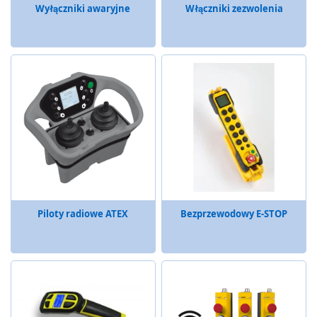
n
Wyłączniki awaryjne
Włączniki zezwolenia
i
a
o
p
e
r
a
t
o
r
s
k
i
e
Piloty radiowe ATEX
Bezprzewodowy E-STOP
K
l
a
w
i
a
t
u