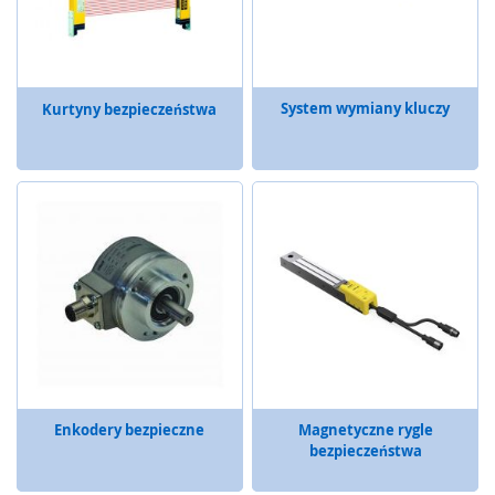
u
j
n
i
k
System wymiany kluczy
Kurtyny bezpieczeństwa
i
p
r
ę
d
k
o
ś
c
i
o
b
r
o
t
Enkodery bezpieczne
Magnetyczne rygle
o
bezpieczeństwa
w
e