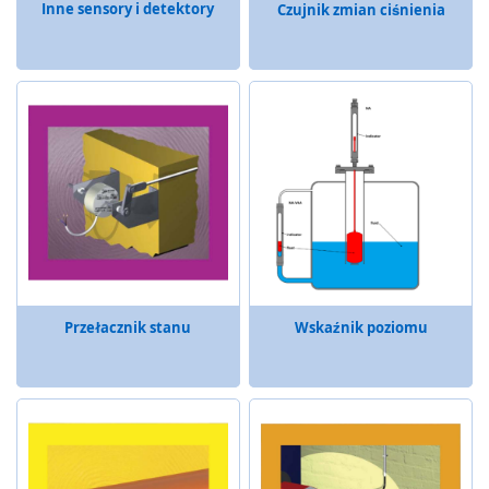
Inne sensory i detektory
Czujnik zmian ciśnienia
s
t
w
a
S
t
e
r
o
w
n
i
k
i
Przełacznik stanu
Wskaźnik poziomu
b
e
z
p
i
e
c
z