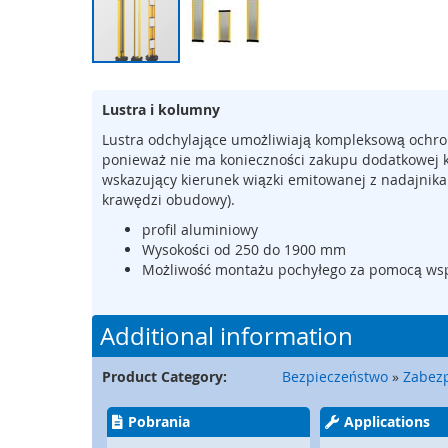
Sterowniki
bezpieczeństwa
Przekaźniki
Przejdź
bezpieczeństwa
na
Bezprzewodowe
Lustra i kolumny
początek
urządzenia
galerii
Lustra odchylające umożliwiają kompleksową ochro
ochronne
ponieważ nie ma konieczności zakupu dodatkowej kur
Bezprzewodowe
wskazujący kierunek wiązki emitowanej z nadajnika 
urządzenia
krawędzi obudowy).
sterujące
profil aluminiowy
Przyciski,
Wysokości od 250 do 1900 mm
pulpity,
Możliwość montażu pochyłego za pomocą ws
włączniki
nożne
Additional information
Wygrodzenia
i
Product Category:
Bezpieczeństwo
»
Zabezp
osłony
Transmisja
Pobrania
Applications
sygnałów