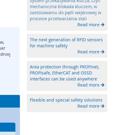
System przekazywania klucza, czyli
mechaniczna blokada kluczem, w
zastosowaniu do pętli wejściowej w
procesie przetwarzania stali
Read more
The next generation of RFID sensors
w,
for machine safety
ser
Read more
edniej
Area protection through PROFInet,
PROFIsafe, EtherCAT and OSSD
interfaces can be used anywhere
Read more
Flexible and special safety solutions
Read more