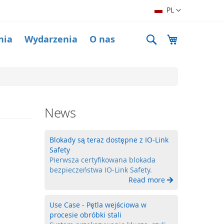
Język
PL
Search
Mój koszyk
nia
Wydarzenia
O nas
News
Blokady są teraz dostępne z IO-Link
Safety
Pierwsza certyfikowana blokada
bezpieczeństwa IO-Link Safety.
Read more
Use Case - Pętla wejściowa w
procesie obróbki stali