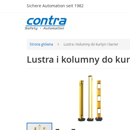
Przejdź
Sichere Automation seit 1982
do
treści
Produkty
Bezpieczeństwo
Elementy
naciskowe
Strona główna
Lustra i kolumny do kurtyn i barier
(listwy,maty,zderzaki)
Lustra i kolumny do kur
Czujniki,
rygle,
zamki
Przejdź
bezpieczeństwa,
na
RFID
koniec
Systemy
galerii
kluczowe
Zabezpieczenia
optoelektroniczne
Radary
bezpieczeństwa