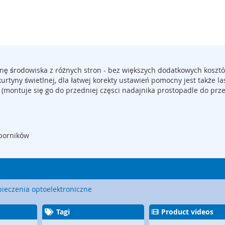
nę środowiska z różnych stron - bez większych dodatkowych kosztó
tyny świetlnej, dla łatwej korekty ustawień pomocny jest także la
(montuje się go do przedniej częsci nadajnika prostopadle do prz
porników
ieczenia optoelektroniczne
Tagi
Product videos