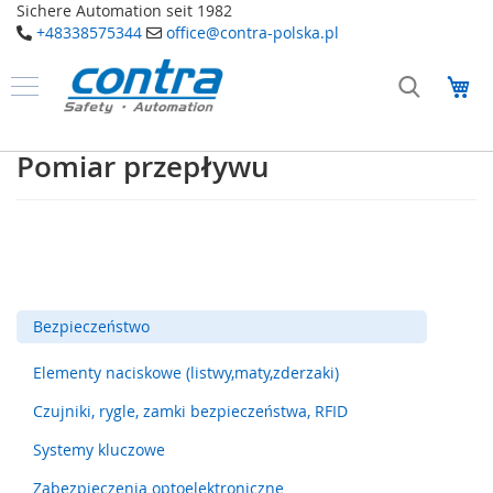
Sichere Automation seit 1982
+48338575344
office@contra-polska.pl
Przejdź
do
Mó
treści
Produkty
B
Pomiar przepływu
e
z
p
i
e
c
z
e
Bezpieczeństwo
ń
s
t
Elementy naciskowe (listwy,maty,zderzaki)
w
o
Czujniki, rygle, zamki bezpieczeństwa, RFID
Systemy kluczowe
E
l
Zabezpieczenia optoelektroniczne
e