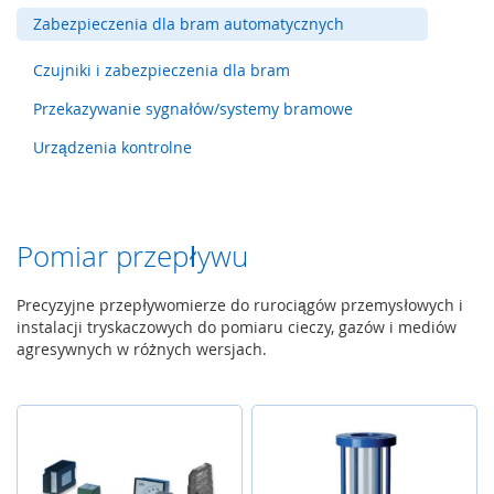
y
Zabezpieczenia dla bram automatycznych
g
l
Czujniki i zabezpieczenia dla bram
e
,
Przekazywanie sygnałów/systemy bramowe
z
a
Urządzenia kontrolne
m
k
i
b
Pomiar przepływu
e
z
p
Precyzyjne przepływomierze do rurociągów przemysłowych i
i
instalacji tryskaczowych do pomiaru cieczy, gazów i mediów
e
agresywnych w różnych wersjach.
c
z
e
ń
s
t
w