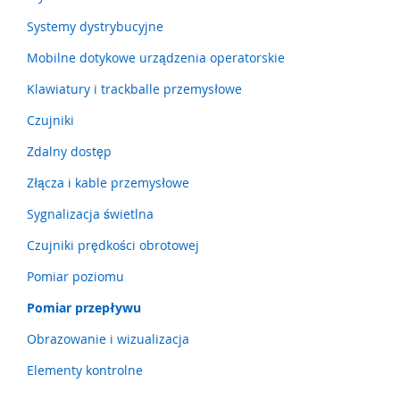
a
t
Systemy dystrybucyjne
y
,
Mobilne dotykowe urządzenia operatorskie
z
Klawiatury i trackballe przemysłowe
d
e
Czujniki
r
z
Zdalny dostęp
a
k
Złącza i kable przemysłowe
i
)
Sygnalizacja świetlna
C
Czujniki prędkości obrotowej
z
Pomiar poziomu
u
j
Pomiar przepływu
n
i
Obrazowanie i wizualizacja
k
i
Elementy kontrolne
,
r