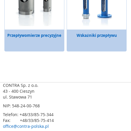
o
n
i
c
z
n
e
Przepływomierze precyzyjne
Wskaźniki przepływu
R
a
d
a
r
y
b
e
CONTRA Sp. z o.o.
z
43 - 400 Cieszyn
p
ul. Stawowa 71
i
NIP: 548-24-00-768
e
c
Telefon: +48/33/85-75-344
z
Fax: +48/33/85-75-414
e
office@contra-polska.pl
ń