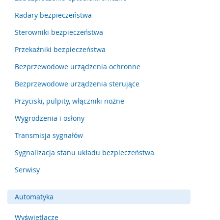
m
Radary bezpieczeństwa
e
n
Sterowniki bezpieczeństwa
t
y
Przekaźniki bezpieczeństwa
n
a
Bezprzewodowe urządzenia ochronne
c
i
Bezprzewodowe urządzenia sterujące
s
Przyciski, pulpity, włączniki nożne
k
o
Wygrodzenia i osłony
w
e
Transmisja sygnałów
(
l
Sygnalizacja stanu układu bezpieczeństwa
i
s
Serwisy
t
w
y
Automatyka
,
m
Wyświetlacze