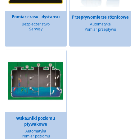
a
b
e
Pomiar czasu i dystansu
Przepływomierze różnicowe
z
Bezpieczeństwo
Automatyka
p
Serwisy
Pomiar przepływu
i
e
c
z
e
n
i
a
o
p
t
o
e
l
e
Wskaźniki poziomu
k
pływakowe
t
Automatyka
r
Pomiar poziomu