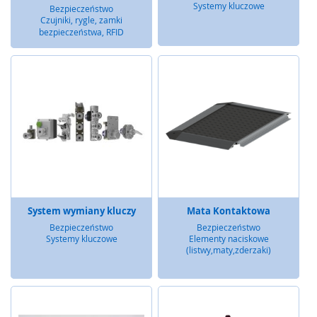
Systemy kluczowe
Bezpieczeństwo
y
Czujniki, rygle, zamki
g
bezpieczeństwa, RFID
l
e
,
z
a
m
k
i
b
e
z
p
i
System wymiany kluczy
Mata Kontaktowa
e
c
Bezpieczeństwo
Bezpieczeństwo
z
Systemy kluczowe
Elementy naciskowe
(listwy,maty,zderzaki)
e
ń
s
t
w