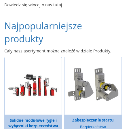
a
Dowiedz się więcej o nas tutaj.
t
y
,
Najpopularniejsze
z
d
e
produkty
r
z
Cały nasz asortyment można znaleźć w dziale Produkty.
a
k
i
)
C
z
u
j
n
i
k
i
Zabezpieczenie startu
Solidne modułowe rygle i
,
wyłączniki bezpieczeństwa
Bezpieczeństwo
r