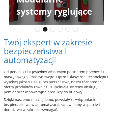
m
bezdotykowe
e
n
t
y
n
a
c
Twój ekspert w zakresie
i
s
bezpieczeństwa i
k
automatyzacji
o
w
e
(
Od ponad 30 lat jesteśmy właściwym partnerem przemysłu
l
maszynowego i maszynowego. Oprócz klasycznej technologii i
i
wysokiej jakości usługi bezpieczeństwa, nasza różnorodna
s
oferta produktów również uzupełniają systemy obsługi,
t
pomiar oraz innowacyjne produkty do budowy.
w
Dzięki naszemu mu ciągłemu, powstały rozwiązaniach
y
bezpieczeństwa w automatyzacji, zapewniamy wsparcie i
,
doradztwo w zakresie wymagań.
m