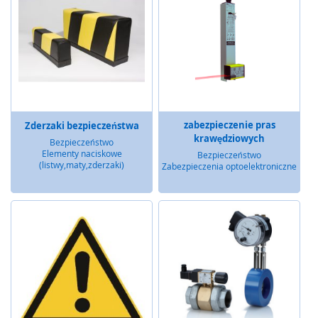
a
,
R
F
I
D
S
y
zabezpieczenie pras
Zderzaki bezpieczeństwa
s
krawędziowych
t
Bezpieczeństwo
e
Elementy naciskowe
Bezpieczeństwo
(listwy,maty,zderzaki)
m
Zabezpieczenia optoelektroniczne
y
k
l
u
c
z
o
w
e
Z