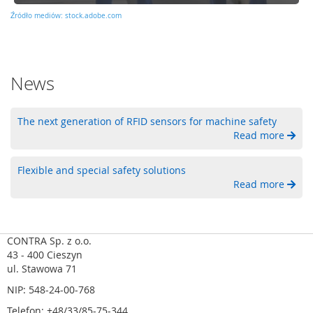
u
Źródło mediów: stock.adobe.com
j
n
i
k
News
i
p
r
ę
The next generation of RFID sensors for machine safety
d
Read more
k
o
Flexible and special safety solutions
ś
Read more
c
i
o
b
r
CONTRA Sp. z o.o.
o
43 - 400 Cieszyn
t
ul. Stawowa 71
o
NIP: 548-24-00-768
w
e
Telefon: +48/33/85-75-344