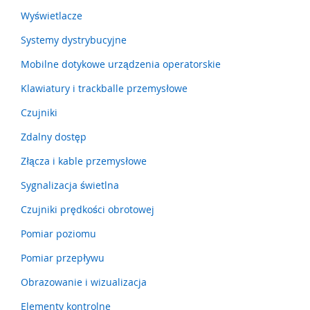
a
Wyświetlacze
t
y
Systemy dystrybucyjne
,
z
Mobilne dotykowe urządzenia operatorskie
d
e
Klawiatury i trackballe przemysłowe
r
z
Czujniki
a
k
Zdalny dostęp
i
Złącza i kable przemysłowe
)
Sygnalizacja świetlna
C
z
Czujniki prędkości obrotowej
u
j
Pomiar poziomu
n
i
Pomiar przepływu
k
i
Obrazowanie i wizualizacja
,
Elementy kontrolne
r