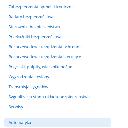
m
Zabezpieczenia optoelektroniczne
e
n
Radary bezpieczeństwa
t
Sterowniki bezpieczeństwa
y
n
Przekaźniki bezpieczeństwa
a
c
Bezprzewodowe urządzenia ochronne
i
s
Bezprzewodowe urządzenia sterujące
k
o
Przyciski, pulpity, włączniki nożne
w
e
Wygrodzenia i osłony
(
l
Transmisja sygnałów
i
Sygnalizacja stanu układu bezpieczeństwa
s
t
Serwisy
w
y
,
Automatyka
m