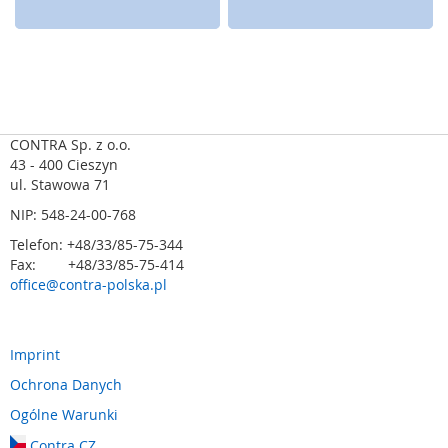
o
n
i
c
z
n
e
CONTRA Sp. z o.o.
R
43 - 400 Cieszyn
a
ul. Stawowa 71
d
a
NIP: 548-24-00-768
r
Telefon: +48/33/85-75-344
y
Fax: +48/33/85-75-414
b
office@contra-polska.pl
e
z
p
i
Imprint
e
Ochrona Danych
c
z
Ogólne Warunki
e
ń
Contra CZ