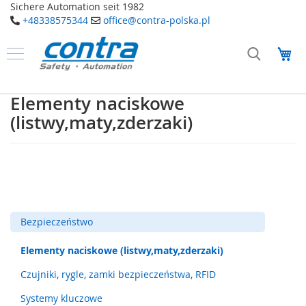
Sichere Automation seit 1982
+48338575344
office@contra-polska.pl
Przejdź
do
Mó
treści
Produkty
B
Elementy naciskowe
e
(listwy,maty,zderzaki)
z
p
i
e
c
z
e
ń
s
Bezpieczeństwo
t
w
Elementy naciskowe (listwy,maty,zderzaki)
o
Czujniki, rygle, zamki bezpieczeństwa, RFID
E
l
Systemy kluczowe
e