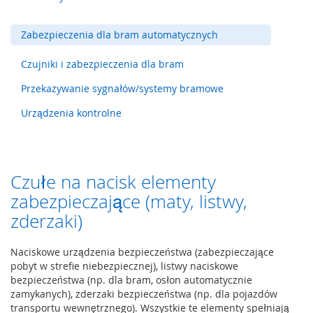
y
g
Zabezpieczenia dla bram automatycznych
l
e
Czujniki i zabezpieczenia dla bram
,
z
Przekazywanie sygnałów/systemy bramowe
a
m
Urządzenia kontrolne
k
i
b
e
z
Czułe na nacisk elementy
p
zabezpieczające (maty, listwy,
i
e
zderzaki)
c
z
e
Naciskowe urządzenia bezpieczeństwa (zabezpieczające
ń
pobyt w strefie niebezpiecznej), listwy naciskowe
s
bezpieczeństwa (np. dla bram, osłon automatycznie
t
zamykanych), zderzaki bezpieczeństwa (np. dla pojazdów
w
transportu wewnętrznego). Wszystkie te elementy spełniają