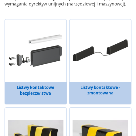
a
wymagania dyrektyw unijnych (narzędziowej i maszynowej).
,
R
F
I
D
S
y
s
t
e
m
y
k
Listwy kontaktowe
Listwy kontaktowe -
l
zmontowana
bezpieczeństwa
u
c
z
o
w
e
Z