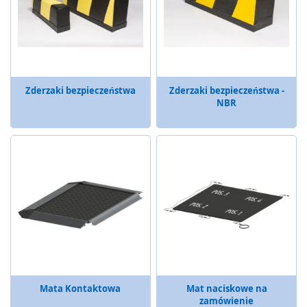
a
b
e
z
p
i
e
Zderzaki bezpieczeństwa
Zderzaki bezpieczeństwa -
c
NBR
z
e
n
i
a
o
p
t
o
e
l
e
k
t
Mata Kontaktowa
Mat naciskowe na
r
zamówienie