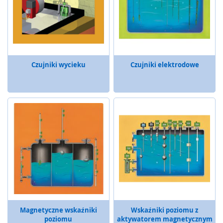
o
n
i
c
z
n
e
Czujniki wycieku
Czujniki elektrodowe
R
a
d
a
r
y
b
e
z
p
i
e
c
z
Magnetyczne wskaźniki
Wskaźniki poziomu z
e
poziomu
aktywatorem magnetycznym
ń