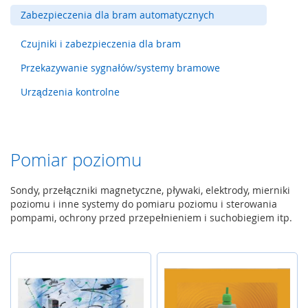
y
Zabezpieczenia dla bram automatycznych
g
l
Czujniki i zabezpieczenia dla bram
e
,
Przekazywanie sygnałów/systemy bramowe
z
a
Urządzenia kontrolne
m
k
i
b
e
Pomiar poziomu
z
p
Sondy, przełączniki magnetyczne, pływaki, elektrody, mierniki
i
poziomu i inne systemy do pomiaru poziomu i sterowania
e
pompami, ochrony przed przepełnieniem i suchobiegiem itp.
c
z
e
ń
s
t
w