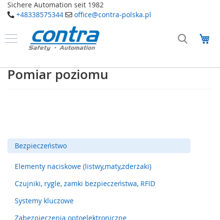
Sichere Automation seit 1982
+48338575344
office@contra-polska.pl
Przejdź
do
Mó
treści
Produkty
B
Pomiar poziomu
e
z
p
i
e
c
z
e
Bezpieczeństwo
ń
s
t
Elementy naciskowe (listwy,maty,zderzaki)
w
o
Czujniki, rygle, zamki bezpieczeństwa, RFID
E
Systemy kluczowe
l
Zabezpieczenia optoelektroniczne
e