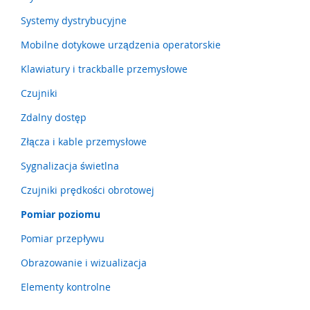
a
t
Systemy dystrybucyjne
y
,
Mobilne dotykowe urządzenia operatorskie
z
Klawiatury i trackballe przemysłowe
d
e
Czujniki
r
z
Zdalny dostęp
a
k
Złącza i kable przemysłowe
i
)
Sygnalizacja świetlna
C
Czujniki prędkości obrotowej
z
Pomiar poziomu
u
j
Pomiar przepływu
n
i
Obrazowanie i wizualizacja
k
i
Elementy kontrolne
,
r