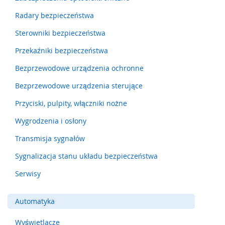
m
Radary bezpieczeństwa
e
n
Sterowniki bezpieczeństwa
t
y
Przekaźniki bezpieczeństwa
n
a
Bezprzewodowe urządzenia ochronne
c
i
Bezprzewodowe urządzenia sterujące
s
Przyciski, pulpity, włączniki nożne
k
o
Wygrodzenia i osłony
w
e
Transmisja sygnałów
(
l
Sygnalizacja stanu układu bezpieczeństwa
i
s
Serwisy
t
w
y
Automatyka
,
m
Wyświetlacze