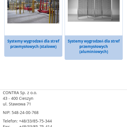
a
,
R
F
I
D
S
Systemy wygrodzeń dla stref
Systemy wygrodzeń dla stref
y
przemysłowych (stalowe)
przemysłowych
s
(aluminiowych)
t
e
m
y
k
l
u
CONTRA Sp. z o.o.
c
43 - 400 Cieszyn
z
ul. Stawowa 71
o
w
NIP: 548-24-00-768
e
Telefon: +48/33/85-75-344
Z
Fax: +48/33/85-75-414