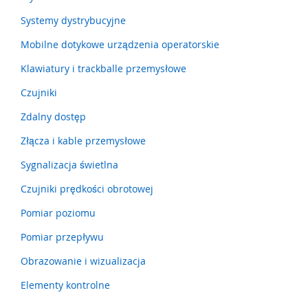
a
t
Systemy dystrybucyjne
y
,
Mobilne dotykowe urządzenia operatorskie
z
Klawiatury i trackballe przemysłowe
d
e
Czujniki
r
z
Zdalny dostęp
a
k
Złącza i kable przemysłowe
i
)
Sygnalizacja świetlna
C
Czujniki prędkości obrotowej
z
Pomiar poziomu
u
j
Pomiar przepływu
n
i
Obrazowanie i wizualizacja
k
i
Elementy kontrolne
,
r