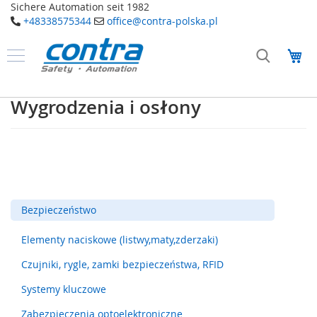
Sichere Automation seit 1982
+48338575344
office@contra-polska.pl
Przejdź
do
Mó
treści
Produkty
B
Wygrodzenia i osłony
e
z
p
i
e
c
z
e
Bezpieczeństwo
ń
s
t
Elementy naciskowe (listwy,maty,zderzaki)
w
o
Czujniki, rygle, zamki bezpieczeństwa, RFID
E
Systemy kluczowe
l
Zabezpieczenia optoelektroniczne
e