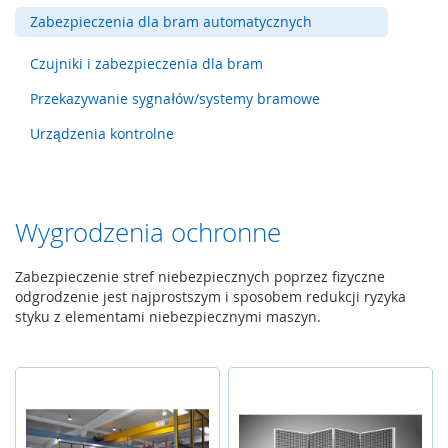
y
Zabezpieczenia dla bram automatycznych
g
l
Czujniki i zabezpieczenia dla bram
e
,
Przekazywanie sygnałów/systemy bramowe
z
a
Urządzenia kontrolne
m
k
i
b
e
Wygrodzenia ochronne
z
p
Zabezpieczenie stref niebezpiecznych poprzez fizyczne
i
odgrodzenie jest najprostszym i sposobem redukcji ryzyka
e
styku z elementami niebezpiecznymi maszyn.
c
z
e
ń
s
t
w