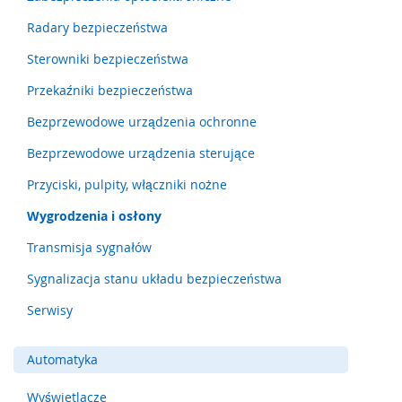
m
Radary bezpieczeństwa
e
n
Sterowniki bezpieczeństwa
t
y
Przekaźniki bezpieczeństwa
n
a
Bezprzewodowe urządzenia ochronne
c
i
Bezprzewodowe urządzenia sterujące
s
Przyciski, pulpity, włączniki nożne
k
o
Wygrodzenia i osłony
w
e
Transmisja sygnałów
(
l
Sygnalizacja stanu układu bezpieczeństwa
i
s
Serwisy
t
w
y
Automatyka
,
m
Wyświetlacze