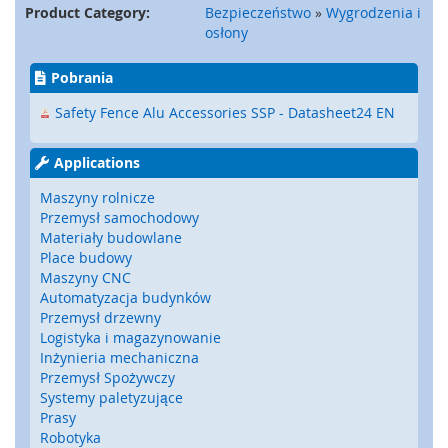
a
Product Category:
Bezpieczeństwo
»
Wygrodzenia i
t
osłony
y
,
Pobrania
z
d
Safety Fence Alu Accessories SSP - Datasheet24 EN
e
r
z
Applications
a
k
Maszyny rolnicze
i
Przemysł samochodowy
)
Materiały budowlane
Place budowy
C
Maszyny CNC
z
Automatyzacja budynków
u
Przemysł drzewny
j
Logistyka i magazynowanie
n
Inżynieria mechaniczna
i
Przemysł Spożywczy
k
Systemy paletyzujące
i
Prasy
,
Robotyka
r