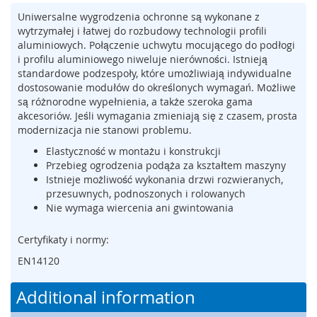
m
Uniwersalne wygrodzenia ochronne są wykonane z
e
wytrzymałej i łatwej do rozbudowy technologii profili
n
aluminiowych. Połączenie uchwytu mocującego do podłogi
t
i profilu aluminiowego niweluje nierówności. Istnieją
y
standardowe podzespoły, które umożliwiają indywidualne
n
dostosowanie modułów do określonych wymagań. Możliwe
a
są różnorodne wypełnienia, a także szeroka gama
c
akcesoriów. Jeśli wymagania zmieniają się z czasem, prosta
i
modernizacja nie stanowi problemu.
s
k
Elastyczność w montażu i konstrukcji
o
Przebieg ogrodzenia podąża za kształtem maszyny
w
Istnieje możliwość wykonania drzwi rozwieranych,
e
przesuwnych, podnoszonych i rolowanych
(
Nie wymaga wiercenia ani gwintowania
l
i
Certyfikaty i normy:
s
t
EN14120
w
y
Additional information
,
m