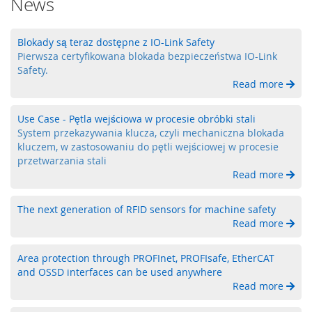
News
a
,
R
Blokady są teraz dostępne z IO-Link Safety
F
Pierwsza certyfikowana blokada bezpieczeństwa IO-Link
I
Safety.
D
Read more
S
y
Use Case - Pętla wejściowa w procesie obróbki stali
s
System przekazywania klucza, czyli mechaniczna blokada
t
kluczem, w zastosowaniu do pętli wejściowej w procesie
e
przetwarzania stali
m
Read more
y
k
l
The next generation of RFID sensors for machine safety
u
Read more
c
z
o
Area protection through PROFInet, PROFIsafe, EtherCAT
w
and OSSD interfaces can be used anywhere
e
Read more
Z