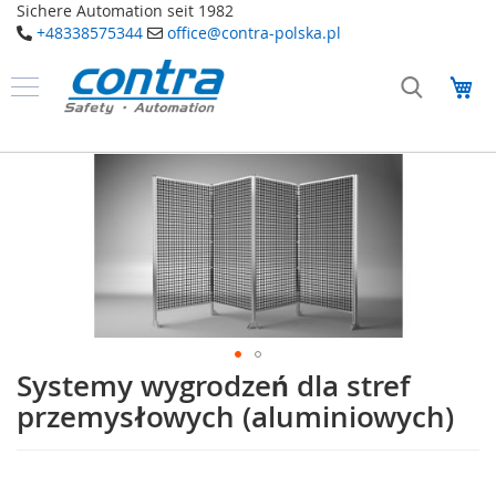
Sichere Automation seit 1982
+48338575344
office@contra-polska.pl
Przejdź
do
Mó
treści
Produkty
B
Przejdź
e
na
z
koniec
p
galerii
i
e
c
z
e
ń
s
t
Systemy wygrodzeń dla stref
Przejdź
w
na
przemysłowych (aluminiowych)
o
początek
galerii
E
l
e