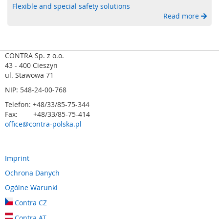
Flexible and special safety solutions
a
Read more
b
e
z
p
i
CONTRA Sp. z o.o.
e
43 - 400 Cieszyn
c
ul. Stawowa 71
z
NIP: 548-24-00-768
e
n
Telefon: +48/33/85-75-344
i
Fax: +48/33/85-75-414
a
office@contra-polska.pl
o
p
t
o
Imprint
e
Ochrona Danych
l
e
Ogólne Warunki
k
Contra CZ
t
r
Contra AT