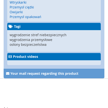
Wtryskarki
y
Przemysł ciężki
g
Owijarki
l
Przemysł opakowań
e
,
Tagi
z
a
wygrodzenie stref niebezpiecznych
m
wygrodzenia przemysłowe
k
osłony bezpieczeństwa
i
b
e
Product videos
z
p
i
e
Your mail request regarding this product
c
z
e
ń
s
t
w