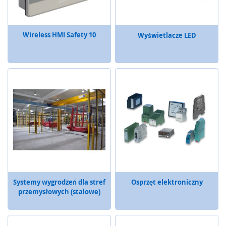
m
e
n
Wireless HMI Safety 10
Wyświetlacze LED
t
y
n
a
c
i
s
k
o
w
e
(
l
i
s
t
Systemy wygrodzeń dla stref
Osprzęt elektroniczny
w
przemysłowych (stalowe)
y
,
m