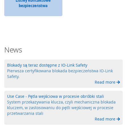
Listwy kontaktowe
n
bezpieczeństwa
i
a
o
p
e
r
a
t
News
o
r
s
Blokady są teraz dostępne z IO-Link Safety
k
Pierwsza certyfikowana blokada bezpieczeństwa IO-Link
i
e
Safety.
Read more
K
l
Use Case - Pętla wejściowa w procesie obróbki stali
a
System przekazywania klucza, czyli mechaniczna blokada
w
kluczem, w zastosowaniu do pętli wejściowej w procesie
i
przetwarzania stali
a
Read more
t
u