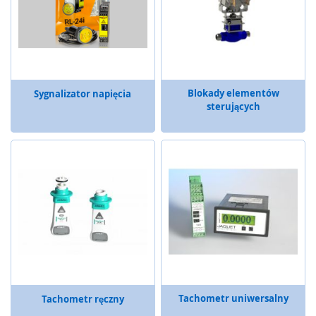
e
ń
s
t
w
a
Blokady elementów
Sygnalizator napięcia
P
sterujących
r
z
e
k
a
ź
n
i
k
i
b
e
z
p
Tachometr uniwersalny
Tachometr ręczny
i
e