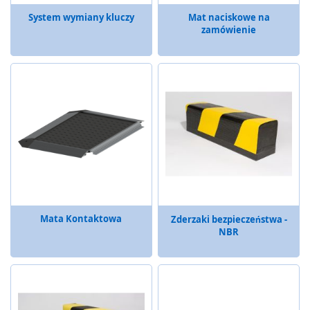
c
z
System wymiany kluczy
Mat naciskowe na
e
zamówienie
S
y
s
t
e
m
y
d
y
s
t
r
y
Mata Kontaktowa
Zderzaki bezpieczeństwa -
b
NBR
u
c
y
j
n
e