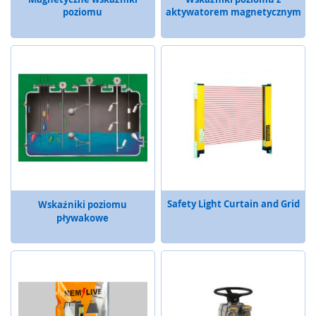
s
poziomu
aktywatorem magnetycznym
t
w
a
S
t
e
r
o
w
n
i
k
i
Safety Light Curtain and Grid
Wskaźniki poziomu
b
pływakowe
e
z
p
i
e
c
z