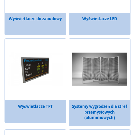
a
i
o
Wyświetlacze do zabudowy
Wyświetlacze LED
s
ł
o
n
y
T
r
a
n
s
m
i
s
j
Wyświetlacze TFT
Systemy wygrodzeń dla stref
a
przemysłowych
s
(aluminiowych)
y
g
n