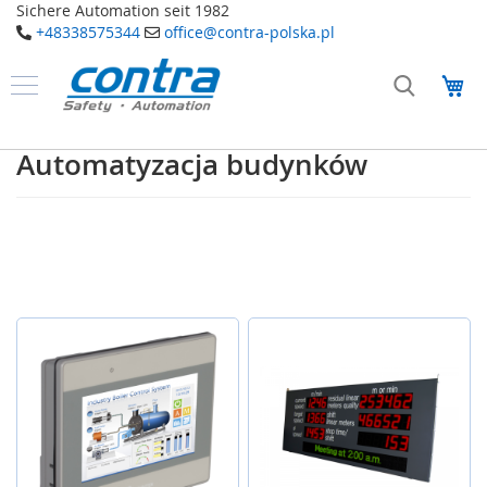
Sichere Automation seit 1982
+48338575344
office@contra-polska.pl
Przejdź
do
Mó
treści
Produkty
B
Automatyzacja budynków
e
z
p
i
e
c
z
e
ń
s
t
w
o
E
l
e