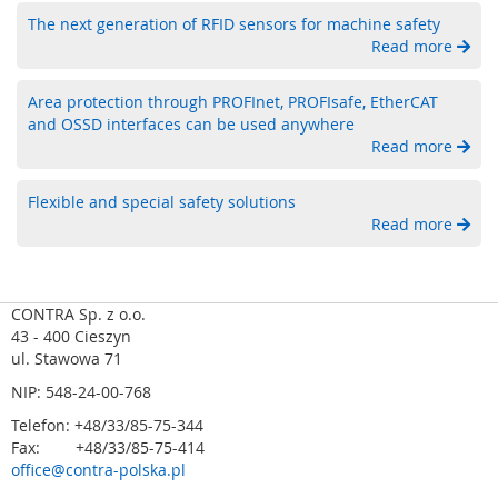
r
The next generation of RFID sensors for machine safety
y
Read more
i
t
r
Area protection through PROFInet, PROFIsafe, EtherCAT
a
and OSSD interfaces can be used anywhere
c
Read more
k
b
Flexible and special safety solutions
a
Read more
l
l
e
p
r
CONTRA Sp. z o.o.
z
43 - 400 Cieszyn
e
ul. Stawowa 71
m
NIP: 548-24-00-768
y
s
Telefon: +48/33/85-75-344
ł
Fax: +48/33/85-75-414
o
office@contra-polska.pl
w