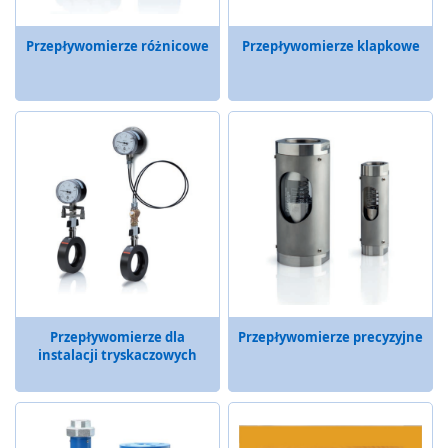
y
g
Przepływomierze różnicowe
Przepływomierze klapkowe
l
e
,
z
a
m
k
i
b
e
z
p
i
e
c
Przepływomierze dla
Przepływomierze precyzyjne
z
instalacji tryskaczowych
e
ń
s
t
w