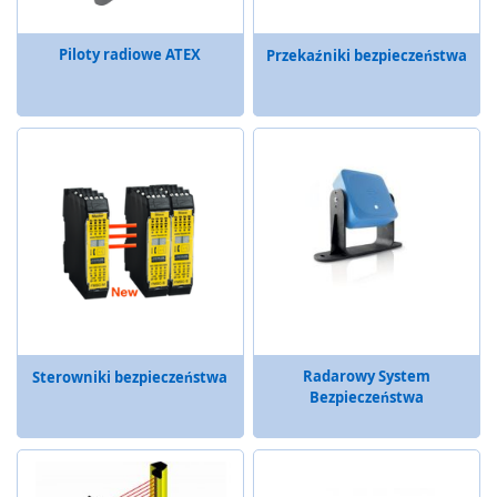
ł
a
Piloty radiowe ATEX
d
Przekaźniki bezpieczeństwa
u
b
e
z
p
i
e
c
z
e
ń
s
t
w
a
Radarowy System
Sterowniki bezpieczeństwa
Bezpieczeństwa
S
e
r
w