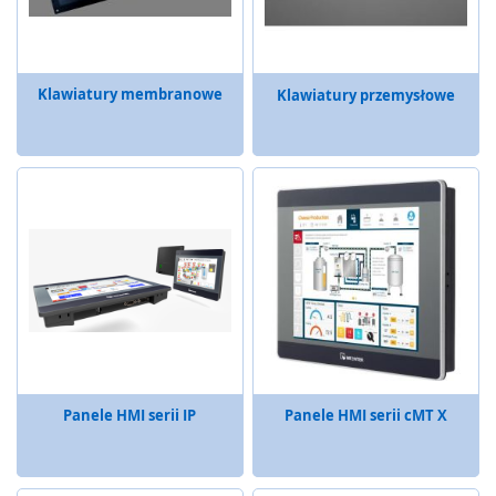
ą
c
e
P
Klawiatury membranowe
Klawiatury przemysłowe
r
z
y
c
i
s
k
i
,
p
u
l
p
i
t
Panele HMI serii IP
Panele HMI serii cMT X
y
,
w
ł