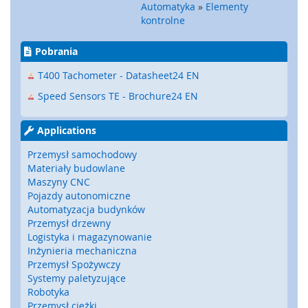
a
Automatyka
»
Elementy
t
kontrolne
y
,
Pobrania
z
d
T400 Tachometer - Datasheet24 EN
e
r
Speed Sensors TE - Brochure24 EN
z
a
Applications
k
i
Przemysł samochodowy
)
Materiały budowlane
Maszyny CNC
C
Pojazdy autonomiczne
z
Automatyzacja budynków
u
Przemysł drzewny
j
Logistyka i magazynowanie
n
Inżynieria mechaniczna
i
Przemysł Spożywczy
k
Systemy paletyzujące
i
Robotyka
,
r
Przemysł ciężki