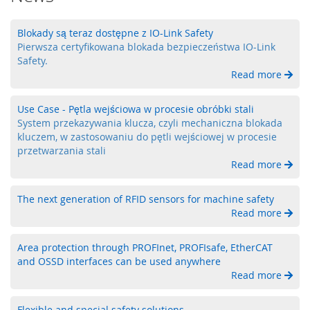
a
,
R
Blokady są teraz dostępne z IO-Link Safety
F
Pierwsza certyfikowana blokada bezpieczeństwa IO-Link
I
Safety.
D
Read more
S
Use Case - Pętla wejściowa w procesie obróbki stali
y
System przekazywania klucza, czyli mechaniczna blokada
s
t
kluczem, w zastosowaniu do pętli wejściowej w procesie
e
przetwarzania stali
m
Read more
y
k
The next generation of RFID sensors for machine safety
l
Read more
u
c
z
Area protection through PROFInet, PROFIsafe, EtherCAT
o
and OSSD interfaces can be used anywhere
w
Read more
e
Z
Flexible and special safety solutions