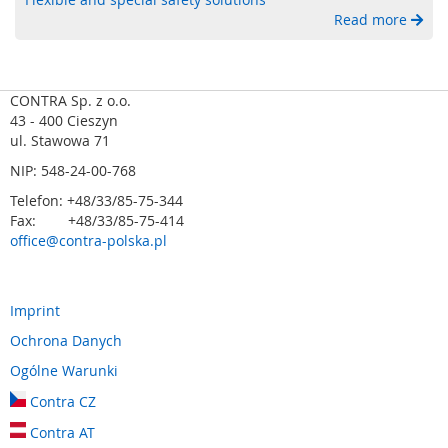
a
Read more
b
e
z
p
CONTRA Sp. z o.o.
i
43 - 400 Cieszyn
e
ul. Stawowa 71
c
z
NIP: 548-24-00-768
e
Telefon: +48/33/85-75-344
n
Fax: +48/33/85-75-414
i
office@contra-polska.pl
a
o
p
t
Imprint
o
e
Ochrona Danych
l
Ogólne Warunki
e
k
Contra CZ
t
Contra AT
r