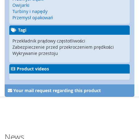
y
Owijarki
g
Turbiny i napędy
l
Przemysł opakowań
e
,
Tagi
z
a
Przekładnik prądowy częstotliwości
m
Zabezpieczenie przed przekroczeniem prędkości
k
Wykrywanie przestoju
i
b
Product videos
e
z
p
i
Your mail request regarding this product
e
c
z
e
ń
s
t
News
w