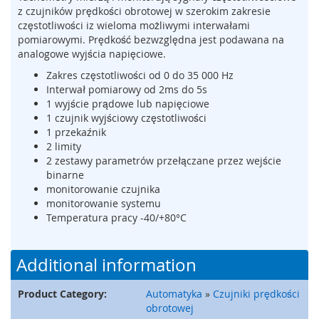
z czujników prędkości obrotowej w szerokim zakresie
m
częstotliwości iz wieloma możliwymi interwałami
e
pomiarowymi. Prędkość bezwzględna jest podawana na
n
t
analogowe wyjścia napięciowe.
y
Zakres częstotliwości od 0 do 35 000 Hz
n
Interwał pomiarowy od 2ms do 5s
a
1 wyjście prądowe lub napięciowe
c
1 czujnik wyjściowy częstotliwości
i
1 przekaźnik
s
2 limity
k
2 zestawy parametrów przełączane przez wejście
o
w
binarne
e
monitorowanie czujnika
(
monitorowanie systemu
l
Temperatura pracy -40/+80°C
i
s
t
Additional information
w
y
Product Category:
Automatyka
»
Czujniki prędkości
,
obrotowej
m