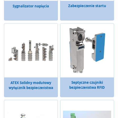
a
Zabezpieczenie startu
Sygnalizator napięcia
b
e
z
p
i
e
c
z
e
n
i
a
o
p
t
Septyczne czujniki
ATEX Solidny modułowy
o
bezpieczeństwa RFID
wyłącznik bezpieczeństwa
e
l
e
k
t
r