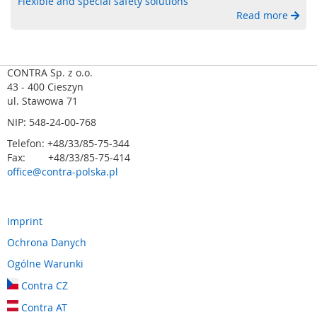
Flexible and special safety solutions
Read more
S
y
g
n
CONTRA Sp. z o.o.
a
l
43 - 400 Cieszyn
i
ul. Stawowa 71
z
NIP: 548-24-00-768
a
c
Telefon: +48/33/85-75-344
j
Fax: +48/33/85-75-414
a
office@contra-polska.pl
ś
w
i
Imprint
e
t
Ochrona Danych
l
n
Ogólne Warunki
a
Contra CZ
C
Contra AT
z