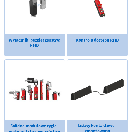
r
y
i
t
r
a
c
Wyłączniki bezpieczeństwa
Kontrola dostępu RFID
k
RFID
b
a
l
l
e
p
r
z
e
m
y
s
ł
o
Listwy kontaktowe -
Solidne modułowe rygle i
w
zmontowana
wyłączniki bezpieczeństwa