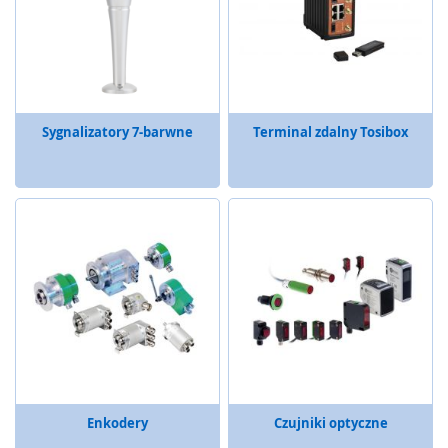
e
ń
s
t
w
a
Sygnalizatory 7-barwne
Terminal zdalny Tosibox
P
r
z
e
k
a
ź
n
i
k
i
b
e
z
p
Enkodery
Czujniki optyczne
i
e