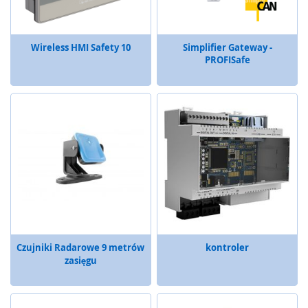
m
e
n
Wireless HMI Safety 10
Simplifier Gateway -
t
PROFISafe
y
n
a
c
i
s
k
o
w
e
(
l
i
s
t
Czujniki Radarowe 9 metrów
kontroler
w
zasięgu
y
,
m