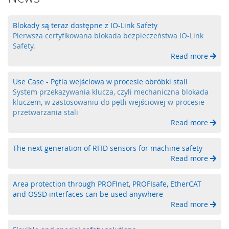
Z
ł
Blokady są teraz dostępne z IO-Link Safety
ą
Pierwsza certyfikowana blokada bezpieczeństwa IO-Link
c
Safety.
z
Read more
a
i
k
Use Case - Pętla wejściowa w procesie obróbki stali
a
System przekazywania klucza, czyli mechaniczna blokada
b
kluczem, w zastosowaniu do pętli wejściowej w procesie
l
przetwarzania stali
e
Read more
p
r
z
The next generation of RFID sensors for machine safety
e
Read more
m
y
s
Area protection through PROFInet, PROFIsafe, EtherCAT
ł
and OSSD interfaces can be used anywhere
o
Read more
w
e