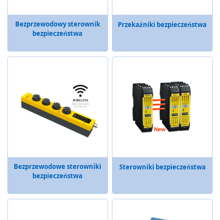
ł
a
Bezprzewodowy sterownik
d
Przekaźniki bezpieczeństwa
bezpieczeństwa
u
b
e
z
p
i
e
c
z
e
ń
s
t
w
a
Bezprzewodowe sterowniki
Sterowniki bezpieczeństwa
bezpieczeństwa
S
e
r
w