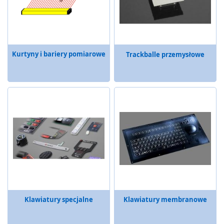
r
z
ą
d
z
e
Kurtyny i bariery pomiarowe
Trackballe przemysłowe
n
i
a
o
c
h
r
o
n
n
e
B
e
z
Klawiatury specjalne
Klawiatury membranowe
p
r
z