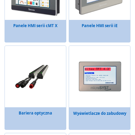
ą
c
e
P
Panele HMI serii cMT X
Panele HMI serii iE
r
z
y
c
i
s
k
i
,
p
u
l
p
i
t
Bariera optyczna
Wyświetlacze do zabudowy
y
,
w
ł