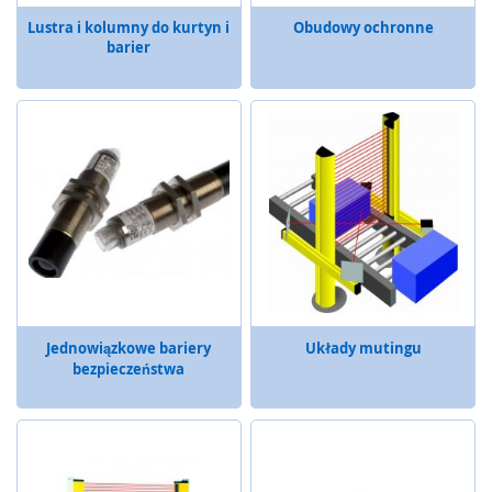
c
z
Lustra i kolumny do kurtyn i
Obudowy ochronne
e
barier
S
y
s
t
e
m
y
d
y
s
t
r
y
Jednowiązkowe bariery
Układy mutingu
b
bezpieczeństwa
u
c
y
j
n
e