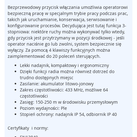
m
Bezprzewodowy przycisk włączania umożliwia operatorowi
e
bezpieczną pracę w specjalnym trybie pracy podczas prac,
n
takich jak uruchamianie, konserwacja, serwisowanie i
t
konfigurowanie procesów. Decydująca jest tutaj funkcja 3-
y
stopniowa: niektóre ruchy można wykonywać tylko wtedy,
n
gdy przycisk jest przytrzymany w pozycji środkowej - jeśli
a
operator naciśnie go lub zwolni, system bezpiecznie się
c
wyłączy. Za pomocą 4 klawiszy funkcyjnych można
i
zaimplementować do 20 poleceń sterujących.
s
k
Lekki nadajnik, kompaktowy i ergonomiczny
o
Dzięki funkcji radia można również dotrzeć do
w
trudno dostępnych miejsc
e
Zasilanie: akumulator litowo-jonowy
(
Zakres częstotliwości: 433 MHz, możliwe 64
l
częstotliwości
i
Zasięg: 150-250 m w środowisku przemysłowym
s
Poziom wydajności: Ple
t
Stopień ochrony: nadajnik IP 54, odbiornik IP 40
w
y
,
Certyfikaty i normy:
m