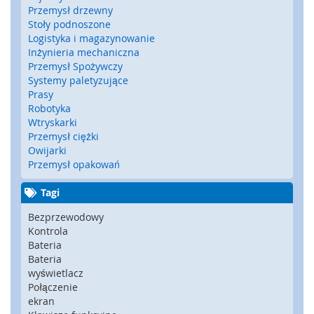
Przemysł drzewny
y
g
Stoły podnoszone
l
Logistyka i magazynowanie
e
Inżynieria mechaniczna
,
Przemysł Spożywczy
z
Systemy paletyzujące
a
Prasy
m
Robotyka
k
Wtryskarki
i
Przemysł ciężki
b
Owijarki
e
Przemysł opakowań
z
p
Tagi
i
e
Bezprzewodowy
c
Kontrola
z
Bateria
e
Bateria
ń
wyświetlacz
s
Połączenie
t
ekran
w