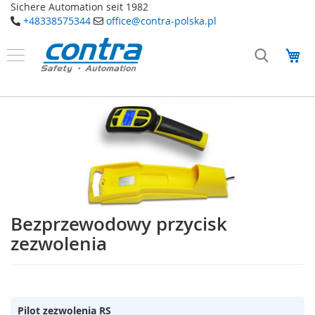
Sichere Automation seit 1982
+48338575344
office@contra-polska.pl
Przejdź
do
Mó
treści
Produkty
B
Przejdź
e
na
z
koniec
p
galerii
i
e
c
z
e
ń
Bezprzewodowy przycisk
Przejdź
s
na
t
zezwolenia
w
początek
o
galerii
E
l
Pilot zezwolenia RS
e