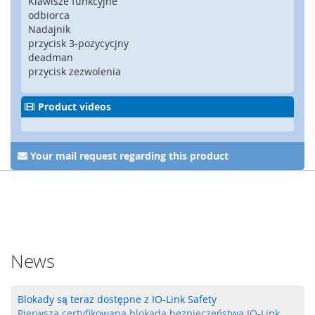
Klawisze funkcyjne
a
odbiorca
,
Nadajnik
R
przycisk 3-pozycycjny
F
I
deadman
D
przycisk zezwolenia
S
Product videos
y
s
t
e
Your mail request regarding this product
m
y
k
l
u
c
z
News
o
w
e
Blokady są teraz dostępne z IO-Link Safety
Z
Pierwsza certyfikowana blokada bezpieczeństwa IO-Link