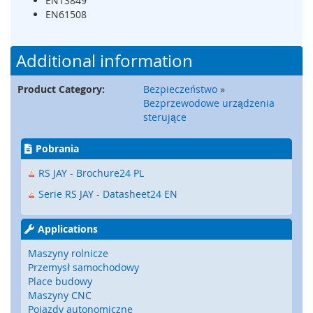
EN13849
a
EN61508
t
y
,
Additional information
z
d
e
Product Category:
Bezpieczeństwo
»
r
Bezprzewodowe urządzenia
z
sterujące
a
k
Pobrania
i
)
RS JAY - Brochure24 PL
C
Serie RS JAY - Datasheet24 EN
z
u
Applications
j
n
Maszyny rolnicze
i
Przemysł samochodowy
k
Place budowy
i
Maszyny CNC
,
Pojazdy autonomiczne
r