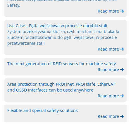
a
Safety.
b
Read more
e
z
Use Case - Pętla wejściowa w procesie obróbki stali
p
System przekazywania klucza, czyli mechaniczna blokada
i
kluczem, w zastosowaniu do pętli wejściowej w procesie
e
przetwarzania stali
c
z
Read more
e
n
The next generation of RFID sensors for machine safety
i
Read more
a
o
p
Area protection through PROFInet, PROFIsafe, EtherCAT
t
and OSSD interfaces can be used anywhere
o
Read more
e
l
e
Flexible and special safety solutions
k
Read more
t
r