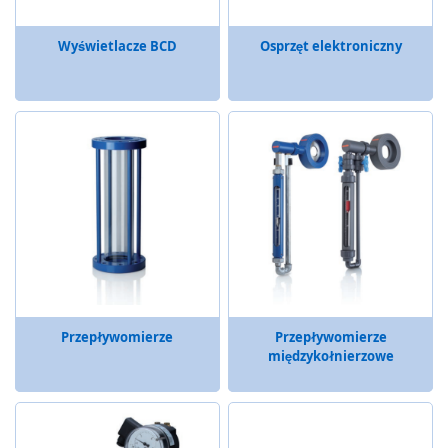
y
g
Wyświetlacze BCD
Osprzęt elektroniczny
l
e
,
z
a
m
k
i
b
e
z
p
i
e
c
Przepływomierze
Przepływomierze
z
międzykołnierzowe
e
ń
s
t
w