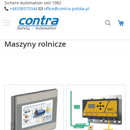
Sichere Automation seit 1982
+48338575344
office@contra-polska.pl
Przejdź
do
Mó
treści
Produkty
B
Maszyny rolnicze
e
z
p
i
e
c
z
e
ń
s
t
w
o
E
l
e