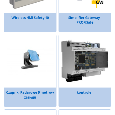
m
e
n
Wireless HMI Safety 10
Simplifier Gateway -
t
PROFISafe
y
n
a
c
i
s
k
o
w
e
(
l
i
s
t
Czujniki Radarowe 9 metrów
kontroler
w
zasięgu
y
,
m