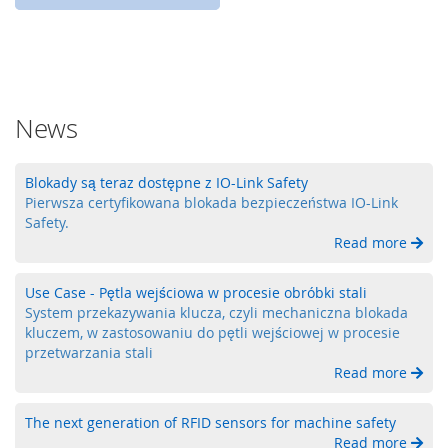
S
y
g
n
a
News
l
i
z
a
Blokady są teraz dostępne z IO-Link Safety
c
Pierwsza certyfikowana blokada bezpieczeństwa IO-Link
j
Safety.
a
Read more
ś
w
Use Case - Pętla wejściowa w procesie obróbki stali
i
e
System przekazywania klucza, czyli mechaniczna blokada
t
kluczem, w zastosowaniu do pętli wejściowej w procesie
l
przetwarzania stali
n
Read more
a
The next generation of RFID sensors for machine safety
C
Read more
z