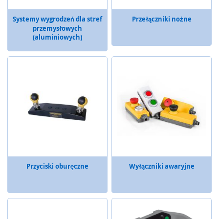
ł
a
Systemy wygrodzeń dla stref
Przełączniki nożne
d
przemysłowych
u
(aluminiowych)
b
e
z
p
i
e
c
z
e
ń
s
t
w
a
Przyciski oburęczne
Wyłączniki awaryjne
S
e
r
w