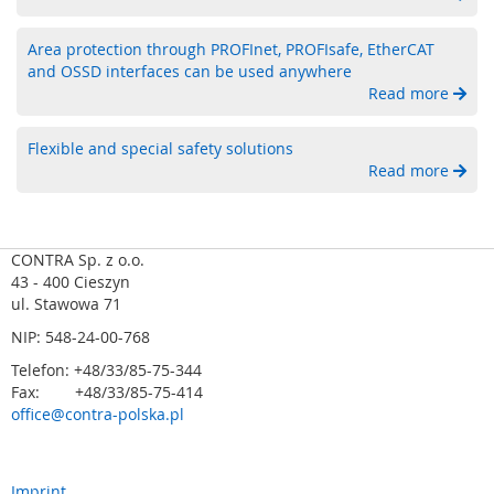
u
j
Area protection through PROFInet, PROFIsafe, EtherCAT
n
and OSSD interfaces can be used anywhere
i
Read more
k
i
p
Flexible and special safety solutions
r
Read more
ę
d
k
o
CONTRA Sp. z o.o.
ś
43 - 400 Cieszyn
c
ul. Stawowa 71
i
o
NIP: 548-24-00-768
b
Telefon: +48/33/85-75-344
r
Fax: +48/33/85-75-414
o
office@contra-polska.pl
t
o
w
e
Imprint