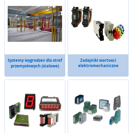
a
t
y
,
z
d
e
r
z
a
k
Systemy wygrodzeń dla stref
Zadajniki wartości
i
elektromechaniczne
przemysłowych (stalowe)
)
C
z
u
j
n
i
k
i
,
r