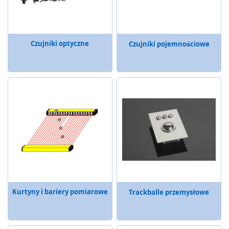
ą
c
e
P
Czujniki optyczne
Czujniki pojemnościowe
r
z
y
c
i
s
k
i
,
p
u
l
p
i
t
Kurtyny i bariery pomiarowe
Trackballe przemysłowe
y
,
w
ł