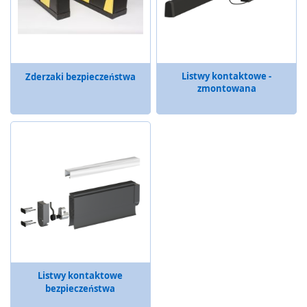
Z
ł
ą
c
z
a
Listwy kontaktowe -
Zderzaki bezpieczeństwa
zmontowana
i
k
a
b
l
e
p
r
z
e
m
y
s
ł
o
Listwy kontaktowe
w
bezpieczeństwa
e