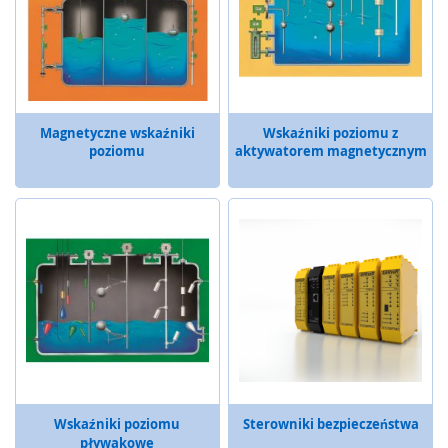
e
ń
s
t
w
a
Magnetyczne wskaźniki
Wskaźniki poziomu z
P
poziomu
aktywatorem magnetycznym
r
z
e
k
a
ź
n
i
k
i
b
e
z
p
Wskaźniki poziomu
Sterowniki bezpieczeństwa
i
pływakowe
e