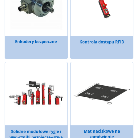
r
y
i
t
r
a
c
Enkodery bezpieczne
Kontrola dostępu RFID
k
b
a
l
l
e
p
r
z
e
m
y
s
ł
o
Mat naciskowe na
Solidne modułowe rygle i
w
zamówienie
wyłączniki bezpieczeństwa