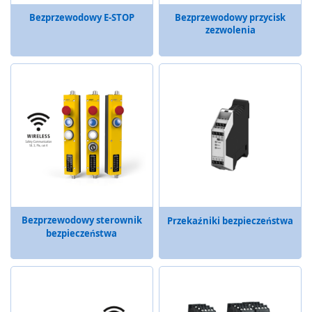
c
z
Bezprzewodowy E-STOP
Bezprzewodowy przycisk
e
zezwolenia
S
y
s
t
e
m
y
d
y
s
t
r
y
Bezprzewodowy sterownik
Przekaźniki bezpieczeństwa
b
bezpieczeństwa
u
c
y
j
n
e