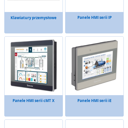
a
i
o
Panele HMI serii IP
Klawiatury przemysłowe
s
ł
o
n
y
T
r
a
n
s
m
i
s
j
Panele HMI serii cMT X
Panele HMI serii iE
a
s
y
g
n