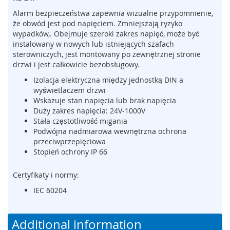
m
Alarm bezpieczeństwa zapewnia wizualne przypomnienie,
e
że obwód jest pod napięciem. Zmniejszają ryzyko
n
wypadków,. Obejmuje szeroki zakres napięć, może być
t
instalowany w nowych lub istniejących szafach
y
sterowniczych, jest montowany po zewnętrznej stronie
n
drzwi i jest całkowicie bezobsługowy.
a
c
Izolacja elektryczna między jednostką DIN a
i
wyświetlaczem drzwi
s
Wskazuje stan napięcia lub brak napięcia
k
Duży zakres napięcia: 24V-1000V
o
Stała częstotliwość migania
w
Podwójna nadmiarowa wewnętrzna ochrona
e
przeciwprzepięciowa
(
Stopień ochrony IP 66
l
i
Certyfikaty i normy:
s
t
IEC 60204
w
y
,
Additional information
m