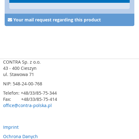
a
,
R
F
Your mail request regarding this product
I
D
S
y
s
t
CONTRA Sp. z o.o.
e
43 - 400 Cieszyn
m
ul. Stawowa 71
y
NIP: 548-24-00-768
k
l
Telefon: +48/33/85-75-344
u
Fax: +48/33/85-75-414
c
office@contra-polska.pl
z
o
w
e
Imprint
Ochrona Danych
Z