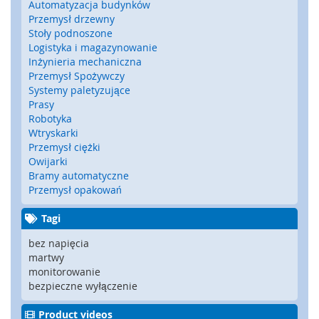
Automatyzacja budynków
y
Przemysł drzewny
g
Stoły podnoszone
l
Logistyka i magazynowanie
e
Inżynieria mechaniczna
,
Przemysł Spożywczy
z
Systemy paletyzujące
a
Prasy
m
Robotyka
k
i
Wtryskarki
b
Przemysł ciężki
e
Owijarki
z
Bramy automatyczne
p
Przemysł opakowań
i
e
Tagi
c
z
bez napięcia
e
martwy
ń
monitorowanie
s
bezpieczne wyłączenie
t
w
Product videos