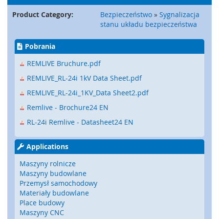
a
t
Product Category:
Bezpieczeństwo
»
Sygnalizacja
y
stanu układu bezpieczeństwa
,
z
Pobrania
d
e
REMLIVE Bruchure.pdf
r
z
REMLIVE_RL-24i 1kV Data Sheet.pdf
a
REMLIVE_RL-24i_1KV_Data Sheet2.pdf
k
i
Remlive - Brochure24 EN
)
RL-24i Remlive - Datasheet24 EN
C
z
Applications
u
j
Maszyny rolnicze
n
Maszyny budowlane
i
Przemysł samochodowy
k
Materiały budowlane
i
Place budowy
,
Maszyny CNC
r