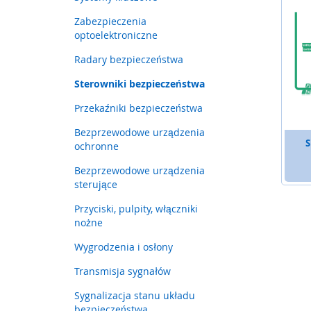
Sterowniki
bezpieczeństwa
Zabezpieczenia
optoelektroniczne
Przekaźniki
bezpieczeństwa
Radary bezpieczeństwa
Bezprzewodowe
Sterowniki bezpieczeństwa
urządzenia
ochronne
Przekaźniki bezpieczeństwa
Bezprzewodowe
Bezprzewodowe urządzenia
urządzenia
S
ochronne
sterujące
Bezprzewodowe urządzenia
Przyciski,
sterujące
pulpity,
włączniki
Przyciski, pulpity, włączniki
nożne
nożne
Wygrodzenia
Wygrodzenia i osłony
i
osłony
Transmisja sygnałów
Transmisja
Sygnalizacja stanu układu
sygnałów
bezpieczeństwa