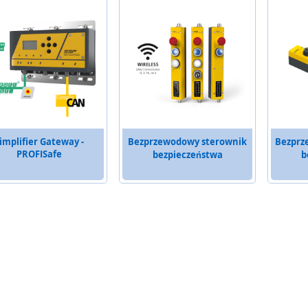
implifier Gateway -
Bezprzewodowy sterownik
Bezprz
PROFISafe
bezpieczeństwa
b