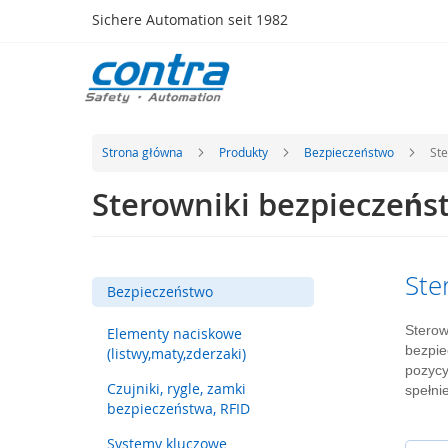
Przejdź
Sichere Automation seit 1982
do
treści
Produkty
Bezpieczeństwo
Elementy
naciskowe
Strona główna
Produkty
Bezpieczeństwo
Ste
(listwy,maty,zderzaki)
Sterowniki bezpieczeńs
Czujniki,
rygle,
zamki
bezpieczeństwa,
RFID
Ste
Bezpieczeństwo
Systemy
kluczowe
Sterow
Elementy naciskowe
bezpie
(listwy,maty,zderzaki)
Zabezpieczenia
pozycy
optoelektroniczne
Czujniki, rygle, zamki
spełni
Radary
bezpieczeństwa, RFID
bezpieczeństwa
Systemy kluczowe