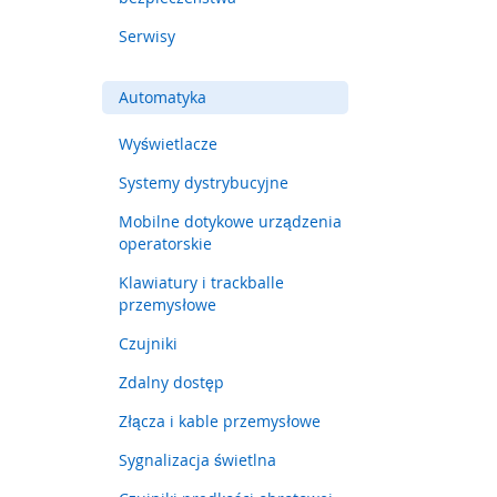
Sygnalizacja
stanu
Serwisy
układu
bezpieczeństwa
Automatyka
Serwisy
Wyświetlacze
Automatyka
Wyświetlacze
Systemy dystrybucyjne
Systemy
Mobilne dotykowe urządzenia
dystrybucyjne
operatorskie
Mobilne
dotykowe
Klawiatury i trackballe
urządzenia
przemysłowe
operatorskie
Czujniki
Klawiatury
i
Zdalny dostęp
trackballe
Złącza i kable przemysłowe
przemysłowe
Czujniki
Sygnalizacja świetlna
Zdalny