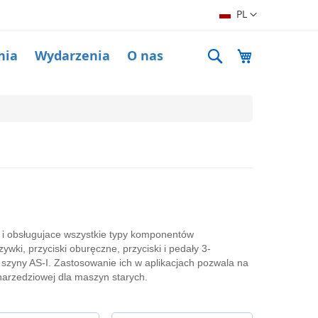
Język
PL
Search
Mój koszyk
nia
Wydarzenia
O nas
 i obsługujace wszystkie typy komponentów
zywki, przyciski oburęczne, przyciski i pedały 3-
a szyny AS-I. Zastosowanie ich w aplikacjach pozwala na
arzedziowej dla maszyn starych.