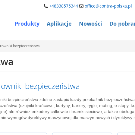
+48338575344
office@contra-polska.pl
Produkty
Aplikacje
Nowości
Do pobra
rowniki bezpieczeństwa
twa
rowniki bezpieczeństwa
niki bezpieczeństwa zdolne zastąpić każdy przekaźnik bezpieczeństwa
czeństwa (czujniki krańcowe, kurtyny, bariery, rygle, muting, e-stopy, kr
jne) ale również enkodery całkowite i bramki sieciowe, a także obsług
enie wymogów dyrektywy maszynowej dla maszyn nowych i dyrektywy n