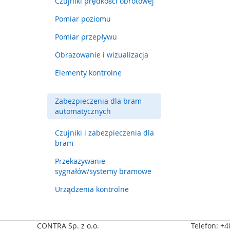
Czujniki prędkości obrotowej
dostęp
Pomiar poziomu
Złącza
i
Pomiar przepływu
kable
przemysłowe
Obrazowanie i wizualizacja
Sygnalizacja
Elementy kontrolne
świetlna
Czujniki
Zabezpieczenia dla bram
prędkości
automatycznych
obrotowej
Pomiar
Czujniki i zabezpieczenia dla
poziomu
bram
Pomiar
Przekazywanie
przepływu
sygnałów/systemy bramowe
Obrazowanie
Urządzenia kontrolne
i
wizualizacja
Elementy
CONTRA Sp. z o.o.
Telefon: +
kontrolne