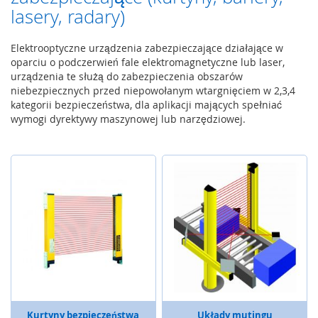
lasery, radary)
ą
c
z
Elektrooptyczne urządzenia zabezpieczające działające w
n
oparciu o podczerwień fale elektromagnetyczne lub laser,
i
urządzenia te służą do zabezpieczenia obszarów
k
niebezpiecznych przed niepowołanym wtargnięciem w 2,3,4
i
kategorii bezpieczeństwa, dla aplikacji mających spełniać
n
wymogi dyrektywy maszynowej lub narzędziowej.
o
ż
n
e
W
y
g
r
o
d
z
e
n
i
Kurtyny bezpieczeństwa
Układy mutingu