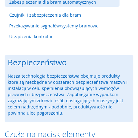
Zabezpieczenia dla bram automatycznych
y
g
Czujniki i zabezpieczenia dla bram
l
e
Przekazywanie sygnałów/systemy bramowe
,
z
Urządzenia kontrolne
a
m
k
i
Bezpieczeństwo
b
e
z
Nasza technologia bezpieczeństwa obejmuje produkty,
p
które są niezbędne w obszarach bezpieczeństwa maszyn i
i
instalacji w celu spełnienia obowiązujących wymogów
e
prawnych i bezpieczeństwa. Zapobieganie wypadkom
c
zagrażającym zdrowiu osób obsługujących maszyny jest
z
celem nadrzędnym - podobnie, produktywność nie
e
powinna ulec pogorszeniu.
ń
s
t
Czułe na nacisk elementy
w