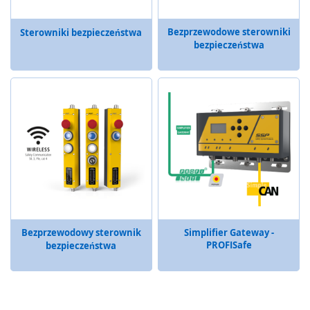
M
Bezprzewodowe sterowniki
Sterowniki bezpieczeństwa
o
bezpieczeństwa
b
i
l
n
e
d
o
t
y
k
o
w
e
u
r
Bezprzewodowy sterownik
Simplifier Gateway -
PROFISafe
z
bezpieczeństwa
ą
d
z
e