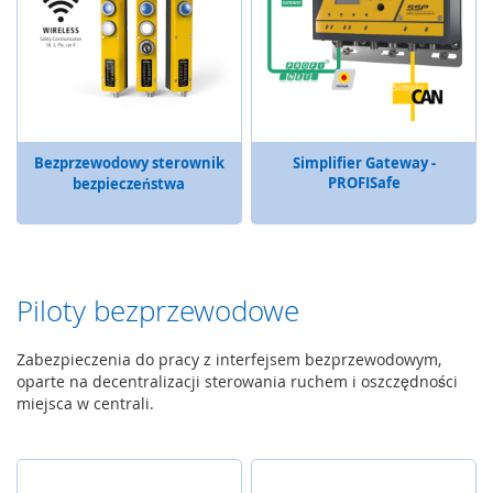
e
C
z
u
j
n
i
Bezprzewodowy sterownik
Simplifier Gateway -
k
PROFISafe
bezpieczeństwa
i
Z
d
a
l
Piloty bezprzewodowe
n
y
Zabezpieczenia do pracy z interfejsem bezprzewodowym,
d
o
oparte na decentralizacji sterowania ruchem i oszczędności
s
miejsca w centrali.
t
ę
p