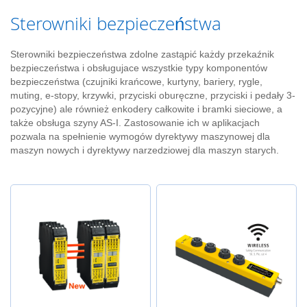
c
z
Sterowniki bezpieczeństwa
e
Sterowniki bezpieczeństwa zdolne zastąpić każdy przekaźnik
S
y
bezpieczeństwa i obsługujace wszystkie typy komponentów
s
bezpieczeństwa (czujniki krańcowe, kurtyny, bariery, rygle,
t
muting, e-stopy, krzywki, przyciski oburęczne, przyciski i pedały 3-
e
pozycyjne) ale również enkodery całkowite i bramki sieciowe, a
m
także obsługa szyny AS-I. Zastosowanie ich w aplikacjach
y
pozwala na spełnienie wymogów dyrektywy maszynowej dla
d
maszyn nowych i dyrektywy narzedziowej dla maszyn starych.
y
s
t
r
y
b
u
c
y
j
n
e