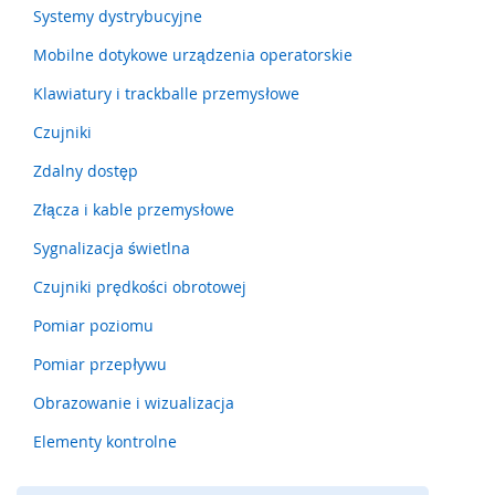
a
Systemy dystrybucyjne
t
y
Mobilne dotykowe urządzenia operatorskie
,
z
Klawiatury i trackballe przemysłowe
d
Czujniki
e
r
Zdalny dostęp
z
a
Złącza i kable przemysłowe
k
i
Sygnalizacja świetlna
)
Czujniki prędkości obrotowej
C
z
Pomiar poziomu
u
Pomiar przepływu
j
n
Obrazowanie i wizualizacja
i
k
Elementy kontrolne
i
,
r