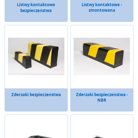
Listwy kontaktowe
Listwy kontaktowe -
a
zmontowana
bezpieczeństwa
b
e
z
p
i
e
c
z
e
n
i
a
o
p
t
Zderzaki bezpieczeństwa
Zderzaki bezpieczeństwa -
o
NBR
e
l
e
k
t
r