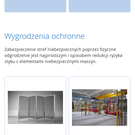
j
P
o
m
i
Wygrodzenia ochronne
a
r
p
Zabezpieczenie stref niebezpiecznych poprzez fizyczne
o
odgrodzenie jest najprostszym i sposobem redukcji ryzyka
z
styku z elementami niebezpiecznymi maszyn.
i
o
m
u
P
o
m
i
a
r
p
r