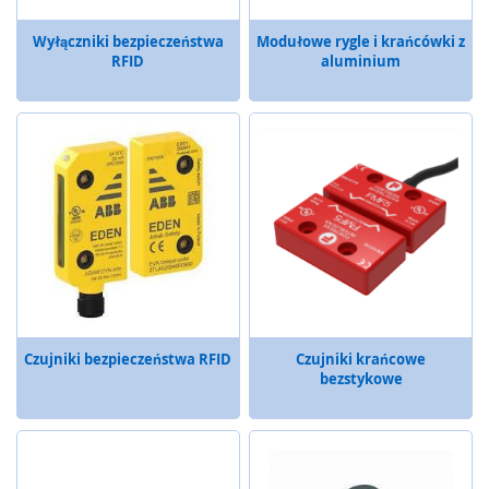
e
ń
Wyłączniki bezpieczeństwa
Modułowe rygle i krańcówki z
s
RFID
aluminium
t
w
a
P
r
z
e
k
a
ź
n
i
k
Czujniki bezpieczeństwa RFID
Czujniki krańcowe
i
bezstykowe
b
e
z
p
i
e