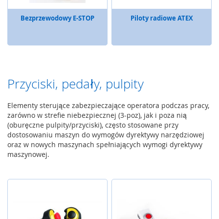
S
Bezprzewodowy E-STOP
Piloty radiowe ATEX
y
g
n
a
l
i
z
Przyciski, pedały, pulpity
a
c
Elementy sterujące zabezpieczające operatora podczas pracy,
j
zarówno w strefie niebezpiecznej (3-poz), jak i poza nią
a
(oburęczne pulpity/przyciski), często stosowane przy
ś
w
dostosowaniu maszyn do wymogów dyrektywy narzędziowej
i
oraz w nowych maszynach spełniających wymogi dyrektywy
e
maszynowej.
t
l
n
a
C
z