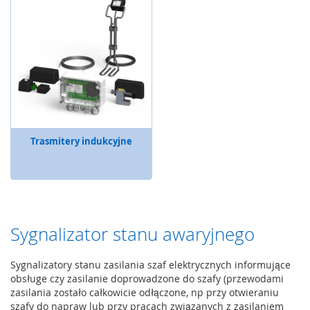
u
a
l
i
z
a
c
j
a
E
Trasmitery indukcyjne
l
e
m
e
n
t
Sygnalizator stanu awaryjnego
y
k
o
Sygnalizatory stanu zasilania szaf elektrycznych informujące
n
obsługe czy zasilanie doprowadzone do szafy (przewodami
t
zasilania zostało całkowicie odłączone, np przy otwieraniu
r
szafy do napraw lub przy pracach związanych z zasilaniem
o