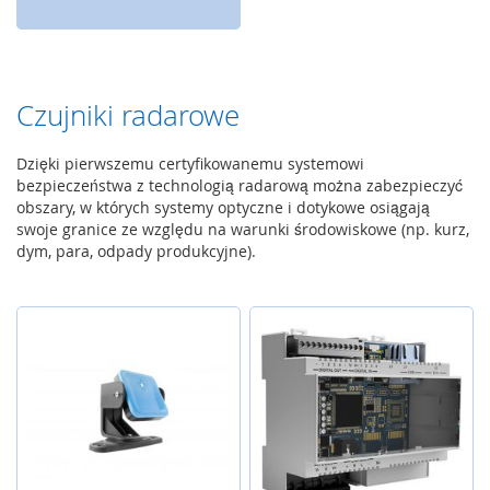
ł
a
d
u
b
Czujniki radarowe
e
z
p
Dzięki pierwszemu certyfikowanemu systemowi
i
bezpieczeństwa z technologią radarową można zabezpieczyć
e
obszary, w których systemy optyczne i dotykowe osiągają
c
swoje granice ze względu na warunki środowiskowe (np. kurz,
z
dym, para, odpady produkcyjne).
e
ń
s
t
w
a
S
e
r
w