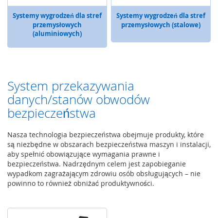
z
Systemy wygrodzeń dla stref
Systemy wygrodzeń dla stref
e
przemysłowych
przemysłowych (stalowe)
p
(aluminiowych)
ł
y
w
u
System przekazywania
O
b
danych/stanów obwodów
r
bezpieczeństwa
a
z
o
Nasza technologia bezpieczeństwa obejmuje produkty, które
w
są niezbędne w obszarach bezpieczeństwa maszyn i instalacji,
a
aby spełnić obowiązujące wymagania prawne i
n
bezpieczeństwa. Nadrzędnym celem jest zapobieganie
i
wypadkom zagrażającym zdrowiu osób obsługujących – nie
e
powinno to również obniżać produktywności.
i
w
i
z