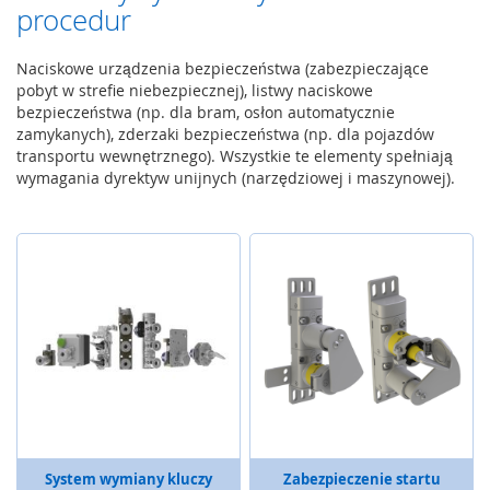
procedur
e
w
o
Naciskowe urządzenia bezpieczeństwa (zabezpieczające
d
pobyt w strefie niebezpiecznej), listwy naciskowe
o
bezpieczeństwa (np. dla bram, osłon automatycznie
w
zamykanych), zderzaki bezpieczeństwa (np. dla pojazdów
e
transportu wewnętrznego). Wszystkie te elementy spełniają
u
wymagania dyrektyw unijnych (narzędziowej i maszynowej).
r
z
ą
d
z
e
n
i
a
s
t
e
r
u
j
System wymiany kluczy
Zabezpieczenie startu