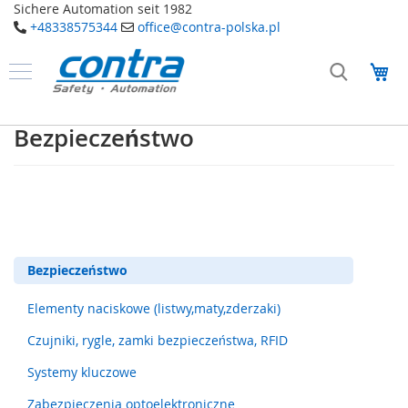
Sichere Automation seit 1982
+48338575344
office@contra-polska.pl
Przejdź
do
Mó
treści
Produkty
B
Bezpieczeństwo
e
z
p
i
e
c
z
e
Bezpieczeństwo
ń
s
t
Elementy naciskowe (listwy,maty,zderzaki)
w
o
Czujniki, rygle, zamki bezpieczeństwa, RFID
Systemy kluczowe
E
l
Zabezpieczenia optoelektroniczne
e