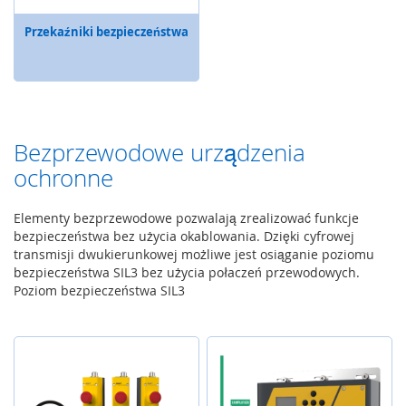
r
y
Przekaźniki bezpieczeństwa
i
t
r
a
c
k
Bezprzewodowe urządzenia
b
a
ochronne
l
l
e
Elementy bezprzewodowe pozwalają zrealizować funkcje
p
bezpieczeństwa bez użycia okablowania. Dzięki cyfrowej
r
transmisji dwukierunkowej możliwe jest osiąganie poziomu
z
bezpieczeństwa SIL3 bez użycia połaczeń przewodowych.
e
Poziom bezpieczeństwa SIL3
m
y
s
ł
o
w