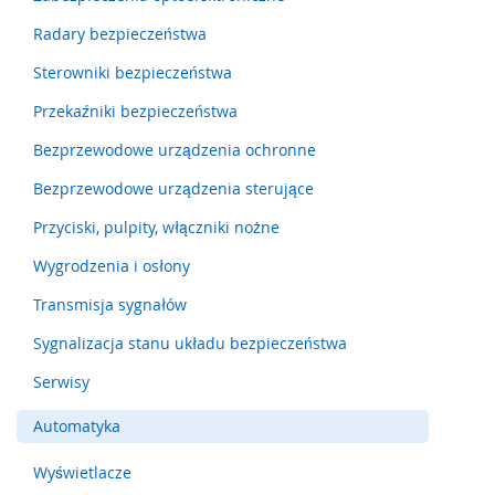
m
Radary bezpieczeństwa
e
n
Sterowniki bezpieczeństwa
t
y
Przekaźniki bezpieczeństwa
n
a
Bezprzewodowe urządzenia ochronne
c
i
Bezprzewodowe urządzenia sterujące
s
Przyciski, pulpity, włączniki nożne
k
o
Wygrodzenia i osłony
w
e
Transmisja sygnałów
(
l
Sygnalizacja stanu układu bezpieczeństwa
i
s
Serwisy
t
w
Automatyka
y
,
Wyświetlacze
m