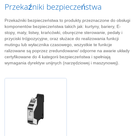
n
Przekaźniki bezpieczeństwa
i
a
o
Przekaźniki bezpieczeństwa to produkty przeznaczone do obsługi
p
komponentów bezpieczeństwa takich jak: kurtyny, bariery, E-
e
stopy, maty, listwy, krańcówki, oburęczne sterowanie, pedały i
r
przyciski trójpozycyjne, oraz służace do realizowania funkcji
a
mutingu lub wyłacznika czasowego, wszystkie te funkcje
t
ralizowane są poprzez zredundowane/ odporne na awarie układy
o
certyfikowane do 4 kategorii bezpieczeństwa i spełniają
r
wymagania dyrektyw unijnych (narzędziowej i maszynowej).
s
k
i
e
K
l
a
w
i
a
t
u