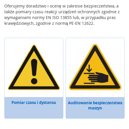
m
Oferujemy doradztwo i ocenę w zakresie bezpieczeństwa, a
a
także pomiary czasu reakcji urządzeń ochronnych zgodnie z
u
wymaganiami normy EN ISO 13855 lub, w przypadku pras
t
o
krawędziowych, zgodnie z normą PE-EN 12622.
m
a
t
y
c
z
n
y
c
h
C
z
u
j
Pomiar czasu i dystansu
Auditowanie bezpieczeństwa
n
maszyn
i
k
i