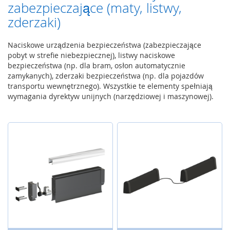
a
zabezpieczające (maty, listwy,
,
zderzaki)
R
F
I
Naciskowe urządzenia bezpieczeństwa (zabezpieczające
D
pobyt w strefie niebezpiecznej), listwy naciskowe
bezpieczeństwa (np. dla bram, osłon automatycznie
S
zamykanych), zderzaki bezpieczeństwa (np. dla pojazdów
y
transportu wewnętrznego). Wszystkie te elementy spełniają
s
wymagania dyrektyw unijnych (narzędziowej i maszynowej).
t
e
m
y
k
l
u
c
z
o
w
e
Z