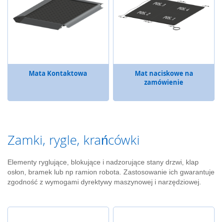
o
n
i
c
z
n
e
Mata Kontaktowa
Mat naciskowe na
R
zamówienie
a
d
a
r
y
b
Zamki, rygle, krańcówki
e
z
p
Elementy ryglujące, blokujące i nadzorujące stany drzwi, klap
i
osłon, bramek lub np ramion robota. Zastosowanie ich gwarantuje
e
zgodność z wymogami dyrektywy maszynowej i narzędziowej.
c
z
e
ń