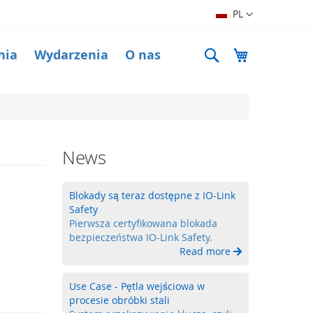
Język
PL
Search
Mój koszyk
nia
Wydarzenia
O nas
News
Blokady są teraz dostępne z IO-Link
Safety
Pierwsza certyfikowana blokada
bezpieczeństwa IO-Link Safety.
Read more
Use Case - Pętla wejściowa w
procesie obróbki stali