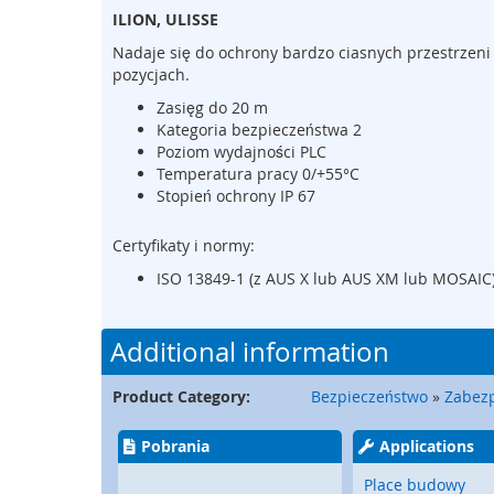
na
Sterowniki
ILION, ULISSE
początek
bezpieczeństwa
galerii
Nadaje się do ochrony bardzo ciasnych przestrzeni 
Przekaźniki
pozycjach.
bezpieczeństwa
Zasięg do 20 m
Bezprzewodowe
Kategoria bezpieczeństwa 2
urządzenia
Poziom wydajności PLC
ochronne
Temperatura pracy 0/+55°C
Stopień ochrony IP 67
Bezprzewodowe
urządzenia
sterujące
Certyfikaty i normy:
Przyciski,
ISO 13849-1 (z AUS X lub AUS XM lub MOSAIC
pulpity,
włączniki
nożne
Additional information
Wygrodzenia
i
Product Category:
Bezpieczeństwo
»
Zabezp
osłony
Pobrania
Applications
Transmisja
sygnałów
Place budowy