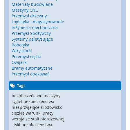
Materiały budowlane
y
g
Maszyny CNC
l
Przemysł drzewny
e
Logistyka i magazynowanie
,
Inżynieria mechaniczna
z
Przemysł Spożywczy
a
Systemy paletyzujące
m
Robotyka
k
Wtryskarki
i
Przemysł ciężki
b
Owijarki
e
Bramy automatyczne
z
Przemysł opakowań
p
i
Tagi
e
c
bezpieczeństwo maszyny
z
rygiel bezpieczeństwa
e
niesprzyjające środowisko
ń
ciężkie warunki pracy
s
wersja ze stali nierdzewnej
t
styki bezpieczeństwa
w