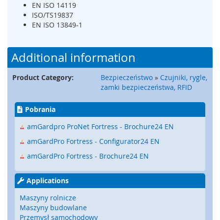
a
EN ISO 14119
t
ISO/TS19837
y
EN ISO 13849-1
,
z
d
Additional information
e
r
Product Category:
Bezpieczeństwo
»
Czujniki, rygle,
z
a
zamki bezpieczeństwa, RFID
k
i
Pobrania
)
amGardpro ProNet Fortress - Brochure24 EN
C
amGardPro Fortress - Configurator24 EN
z
u
amGardPro Fortress - Brochure24 EN
j
n
Applications
i
k
Maszyny rolnicze
i
Maszyny budowlane
,
Przemysł samochodowy
r