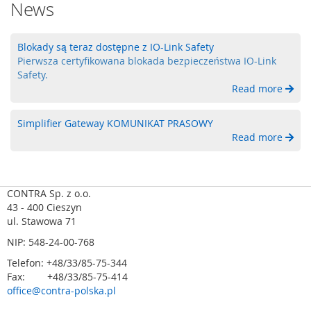
News
a
b
e
Blokady są teraz dostępne z IO-Link Safety
z
Pierwsza certyfikowana blokada bezpieczeństwa IO-Link
p
Safety.
i
Read more
e
c
z
Simplifier Gateway KOMUNIKAT PRASOWY
e
Read more
n
i
a
o
CONTRA Sp. z o.o.
p
43 - 400 Cieszyn
t
ul. Stawowa 71
o
e
NIP: 548-24-00-768
l
e
Telefon: +48/33/85-75-344
k
Fax: +48/33/85-75-414
t
office@contra-polska.pl
r