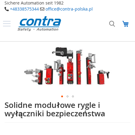
Sichere Automation seit 1982
+48338575344
office@contra-polska.pl
Przejdź
do
Mó
treści
Produkty
B
Przejdź
e
na
z
koniec
p
galerii
i
e
c
z
e
ń
s
t
Solidne modułowe rygle i
Przejdź
w
na
wyłączniki bezpieczeństwa
o
początek
galerii
E
l
e