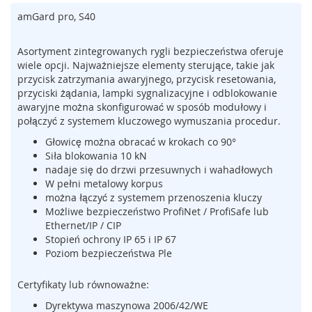
m
amGard pro, S40
e
n
Asortyment zintegrowanych rygli bezpieczeństwa oferuje
t
wiele opcji. Najważniejsze elementy sterujące, takie jak
y
n
przycisk zatrzymania awaryjnego, przycisk resetowania,
a
przyciski żądania, lampki sygnalizacyjne i odblokowanie
c
awaryjne można skonfigurować w sposób modułowy i
i
połączyć z systemem kluczowego wymuszania procedur.
s
Głowicę można obracać w krokach co 90°
k
Siła blokowania 10 kN
o
nadaje się do drzwi przesuwnych i wahadłowych
w
W pełni metalowy korpus
e
(
można łączyć z systemem przenoszenia kluczy
l
Możliwe bezpieczeństwo ProfiNet / ProfiSafe lub
i
Ethernet/IP / CIP
s
Stopień ochrony IP 65 i IP 67
t
Poziom bezpieczeństwa Ple
w
y
Certyfikaty lub równoważne:
,
m
Dyrektywa maszynowa 2006/42/WE