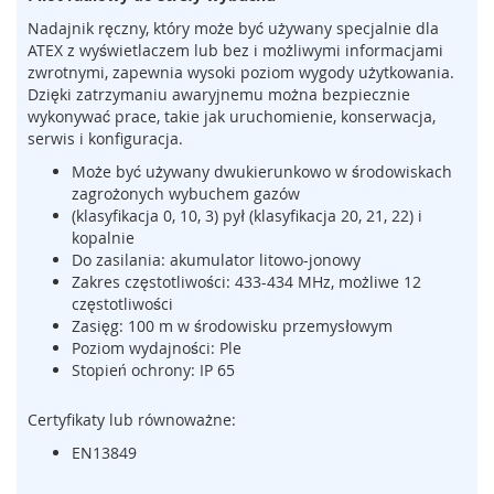
m
Nadajnik ręczny, który może być używany specjalnie dla
e
ATEX z wyświetlaczem lub bez i możliwymi informacjami
n
zwrotnymi, zapewnia wysoki poziom wygody użytkowania.
t
Dzięki zatrzymaniu awaryjnemu można bezpiecznie
y
wykonywać prace, takie jak uruchomienie, konserwacja,
n
serwis i konfiguracja.
a
c
Może być używany dwukierunkowo w środowiskach
i
zagrożonych wybuchem gazów
s
(klasyfikacja 0, 10, 3) pył (klasyfikacja 20, 21, 22) i
k
kopalnie
o
Do zasilania: akumulator litowo-jonowy
w
Zakres częstotliwości: 433-434 MHz, możliwe 12
e
częstotliwości
(
Zasięg: 100 m w środowisku przemysłowym
l
Poziom wydajności: Ple
i
Stopień ochrony: IP 65
s
t
w
Certyfikaty lub równoważne:
y
EN13849
,
m