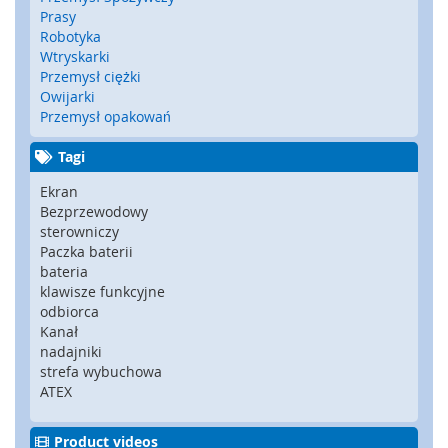
y
Prasy
g
Robotyka
l
Wtryskarki
e
Przemysł ciężki
,
Owijarki
z
Przemysł opakowań
a
m
Tagi
k
i
Ekran
b
Bezprzewodowy
e
sterowniczy
z
Paczka baterii
p
bateria
i
klawisze funkcyjne
e
odbiorca
c
Kanał
z
nadajniki
e
strefa wybuchowa
ń
ATEX
s
t
w
Product videos