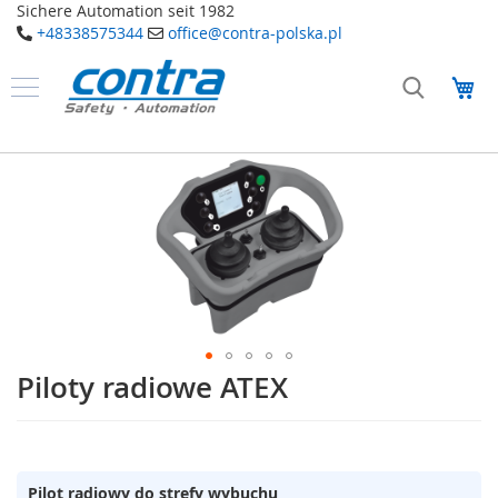
Sichere Automation seit 1982
+48338575344
office@contra-polska.pl
Przejdź
do
Mó
treści
Produkty
B
Przejdź
e
na
z
koniec
p
galerii
i
e
c
z
e
ń
s
t
Piloty radiowe ATEX
Przejdź
w
na
o
początek
galerii
E
l
Pilot radiowy do strefy wybuchu
e