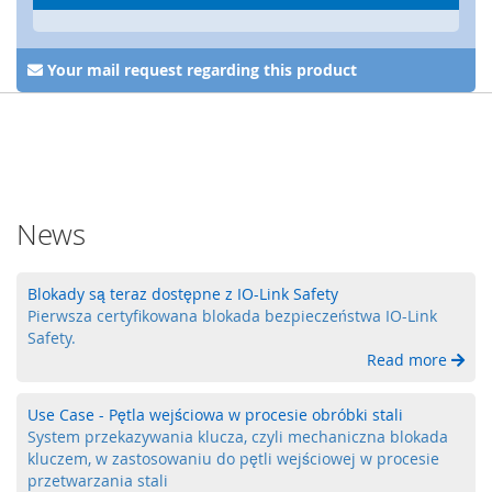
a
,
R
F
Your mail request regarding this product
I
D
S
y
s
t
News
e
m
y
Blokady są teraz dostępne z IO-Link Safety
k
Pierwsza certyfikowana blokada bezpieczeństwa IO-Link
l
Safety.
u
Read more
c
z
o
Use Case - Pętla wejściowa w procesie obróbki stali
w
System przekazywania klucza, czyli mechaniczna blokada
e
kluczem, w zastosowaniu do pętli wejściowej w procesie
przetwarzania stali
Z