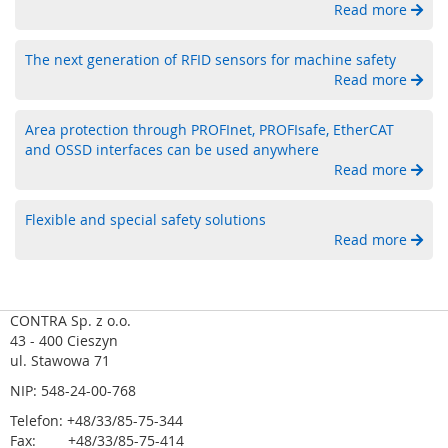
Read more
a
b
e
The next generation of RFID sensors for machine safety
z
Read more
p
i
Area protection through PROFInet, PROFIsafe, EtherCAT
e
c
and OSSD interfaces can be used anywhere
z
Read more
e
n
Flexible and special safety solutions
i
Read more
a
o
p
t
o
CONTRA Sp. z o.o.
e
43 - 400 Cieszyn
l
ul. Stawowa 71
e
NIP: 548-24-00-768
k
t
Telefon: +48/33/85-75-344
r
Fax: +48/33/85-75-414