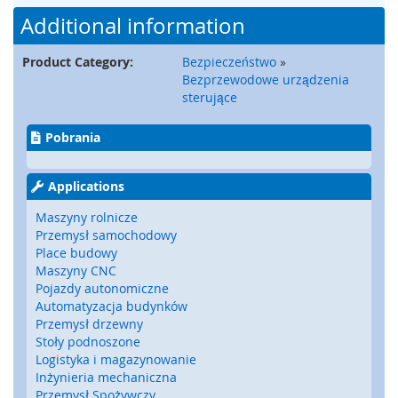
a
Additional information
t
y
,
Product Category:
Bezpieczeństwo
»
z
Bezprzewodowe urządzenia
d
sterujące
e
r
Pobrania
z
a
k
Applications
i
)
Maszyny rolnicze
Przemysł samochodowy
C
Place budowy
z
Maszyny CNC
u
Pojazdy autonomiczne
j
Automatyzacja budynków
n
Przemysł drzewny
i
Stoły podnoszone
k
Logistyka i magazynowanie
i
Inżynieria mechaniczna
,
r
Przemysł Spożywczy