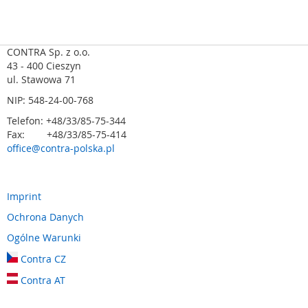
m
e
n
t
CONTRA Sp. z o.o.
y
43 - 400 Cieszyn
n
ul. Stawowa 71
a
NIP: 548-24-00-768
c
i
Telefon: +48/33/85-75-344
s
Fax: +48/33/85-75-414
k
office@contra-polska.pl
o
w
e
(
Imprint
l
Ochrona Danych
i
s
Ogólne Warunki
t
Contra CZ
w
y
Contra AT
,
m