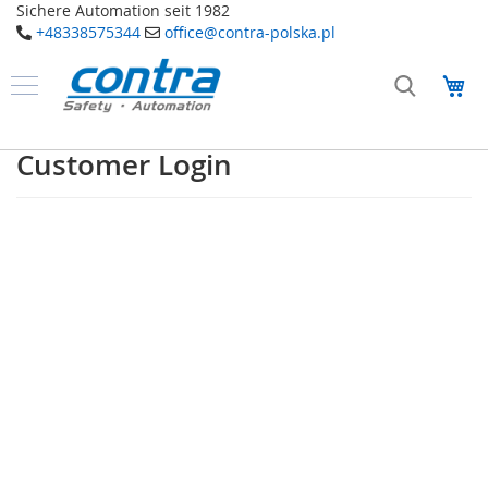
Sichere Automation seit 1982
+48338575344
office@contra-polska.pl
Przejdź
do
Mó
treści
Produkty
B
Customer Login
e
z
p
i
e
c
z
e
ń
s
t
w
o
E
l
e