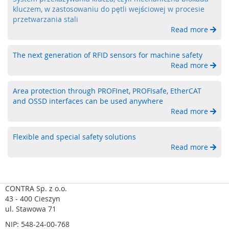
a
kluczem, w zastosowaniu do pętli wejściowej w procesie
b
przetwarzania stali
e
Read more
z
p
The next generation of RFID sensors for machine safety
i
Read more
e
c
z
Area protection through PROFInet, PROFIsafe, EtherCAT
e
and OSSD interfaces can be used anywhere
n
Read more
i
a
o
Flexible and special safety solutions
p
Read more
t
o
e
l
CONTRA Sp. z o.o.
e
43 - 400 Cieszyn
k
ul. Stawowa 71
t
r
NIP: 548-24-00-768