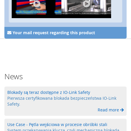
a
,
R
F
I
D
Your mail request regarding this product
S
y
s
t
e
m
News
y
k
l
u
Blokady są teraz dostępne z IO-Link Safety
c
Pierwsza certyfikowana blokada bezpieczeństwa IO-Link
z
Safety.
o
Read more
w
e
Use Case - Pętla wejściowa w procesie obróbki stali
Z
System przekazywania klucza, czyli mechaniczna blokada