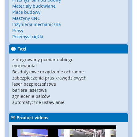
y
Materiały budowlane
g
Place budowy
l
Maszyny CNC
e
Inżynieria mechaniczna
,
Prasy
z
Przemysł ciężki
a
m
Tagi
k
i
zintegrowany pomiar dobiegu
b
mocowania
e
Bezdotykowe urządzenie ochronne
z
zabezpieczenia pras krawędziowych
p
laser bezpieczeństwa
i
bariera laserowa
e
zgniecenie palców
c
automatyczne ustawianie
z
e
ń
Product videos
s
t
w