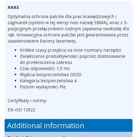
m
AKAS
e
Optymalna ochrona palców dla pras krawędziowych i
n
zaginarek (system w tej wersji nosi nazwę SBMA), wraz z 3-
t
pozycyjnym przełącznikiem nożnym zapewnia swobodę dla
y
n
rąk. Innowacyjna ochrona palców jest gwarantowana przez
a
zaawansowane bariery laserowej.
c
Krótkie czasy przejścia na inne rozmiary narzędzi
i
Zwiększenie produktywności poprzez dostosowanie
s
do przekroczenia zakresu
k
Czas odpowiedzi: 1,5 ms
o
Wyjścia bezpieczeństwa OSSD
w
Kategoria bezpieczeństwa 4
e
(
Poziom wydajności Ple
l
i
Certyfikaty i normy:
s
EN-ISO 12622
t
w
y
Additional information
,
m