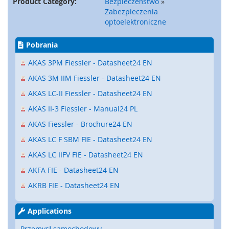
Product Category:
Bezpieczeństwo
»
a
Zabezpieczenia
t
optoelektroniczne
y
,
z
Pobrania
d
e
AKAS 3PM Fiessler - Datasheet24 EN
r
AKAS 3M IIM Fiessler - Datasheet24 EN
z
a
AKAS LC-II Fiessler - Datasheet24 EN
k
AKAS II-3 Fiessler - Manual24 PL
i
)
AKAS Fiessler - Brochure24 EN
AKAS LC F SBM FIE - Datasheet24 EN
C
z
AKAS LC IIFV FIE - Datasheet24 EN
u
j
AKFA FIE - Datasheet24 EN
n
AKRB FIE - Datasheet24 EN
i
k
i
Applications
,
r
Przemysł samochodowy