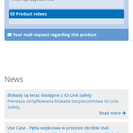
y
g
Product videos
l
e
,
z
Your mail request regarding this product
a
m
k
i
b
e
z
News
p
i
e
c
Blokady są teraz dostępne z IO-Link Safety
z
Pierwsza certyfikowana blokada bezpieczeństwa IO-Link
e
Safety.
ń
Read more
s
t
Use Case - Pętla wejściowa w procesie obróbki stali
w