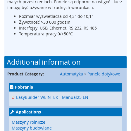
małych przestrzeniach. Panele są odporne na wilgoć i kurz
m
i mogą być używane w trudnych warunkach.
e
n
Rozmiar wyświetlacza od 4,3" do 10,1"
t
Żywotność >30 000 godzin
y
Interfejsy: USB, Ethernet, RS 232, RS 485
n
Temperatura pracy 0/+50°C
a
c
i
s
Additional information
k
o
w
Product Category:
Automatyka
»
Panele dotykowe
e
(
Pobrania
l
i
EasyBuilder WEINTEK - Manual25 EN
s
t
w
Applications
y
,
Maszyny rolnicze
m
Maszyny budowlane