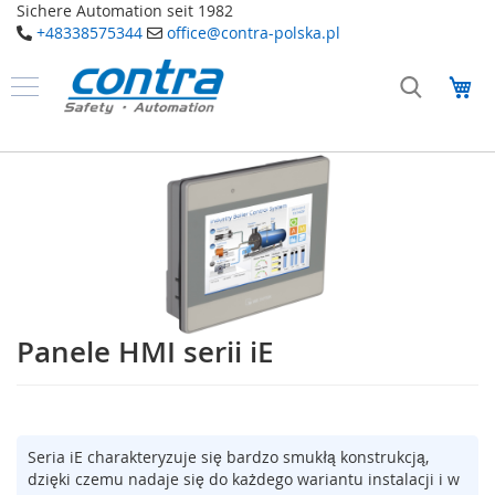
Sichere Automation seit 1982
+48338575344
office@contra-polska.pl
Przejdź
do
Mó
treści
Produkty
B
Przejdź
e
na
z
koniec
p
galerii
i
e
c
z
e
ń
Panele HMI serii iE
Przejdź
s
na
t
w
początek
o
galerii
E
Seria iE charakteryzuje się bardzo smukłą konstrukcją,
l
dzięki czemu nadaje się do każdego wariantu instalacji i w
e