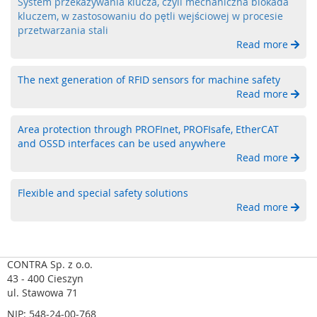
System przekazywania klucza, czyli mechaniczna blokada
a
kluczem, w zastosowaniu do pętli wejściowej w procesie
,
przetwarzania stali
R
F
Read more
I
D
The next generation of RFID sensors for machine safety
Read more
S
y
s
Area protection through PROFInet, PROFIsafe, EtherCAT
t
and OSSD interfaces can be used anywhere
e
Read more
m
y
Flexible and special safety solutions
k
l
Read more
u
c
z
o
CONTRA Sp. z o.o.
w
43 - 400 Cieszyn
e
ul. Stawowa 71
NIP: 548-24-00-768
Z