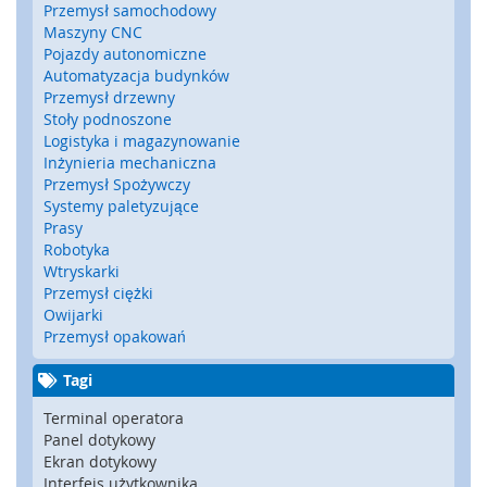
a
Przemysł samochodowy
t
Maszyny CNC
y
Pojazdy autonomiczne
,
Automatyzacja budynków
z
Przemysł drzewny
d
Stoły podnoszone
e
Logistyka i magazynowanie
r
Inżynieria mechaniczna
z
Przemysł Spożywczy
a
Systemy paletyzujące
k
Prasy
i
Robotyka
)
Wtryskarki
Przemysł ciężki
C
Owijarki
z
Przemysł opakowań
u
j
n
Tagi
i
Terminal operatora
k
Panel dotykowy
i
Ekran dotykowy
,
r
Interfejs użytkownika