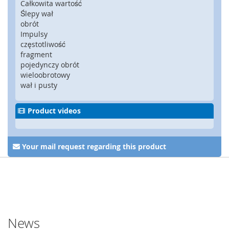
Całkowita wartość
y
Ślepy wał
g
obrót
l
Impulsy
e
częstotliwość
,
fragment
z
pojedynczy obrót
a
wieloobrotowy
m
wał i pusty
k
i
b
Product videos
e
z
p
i
Your mail request regarding this product
e
c
z
e
ń
s
t
News
w