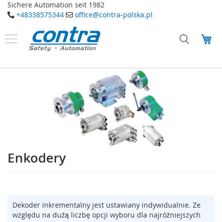
Sichere Automation seit 1982
+48338575344
office@contra-polska.pl
Przejdź
do
Mó
treści
Produkty
B
Przejdź
e
na
z
koniec
p
galerii
i
e
c
z
e
ń
Enkodery
Przejdź
s
na
t
w
początek
o
galerii
E
Dekoder inkrementalny jest ustawiany indywidualnie. Ze
l
względu na dużą liczbę opcji wyboru dla najróżniejszych
e