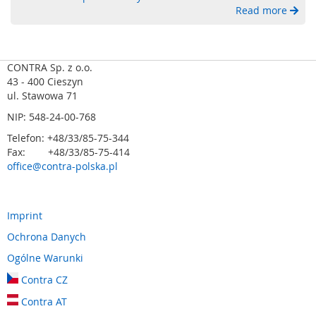
Read more
a
b
e
z
p
CONTRA Sp. z o.o.
i
43 - 400 Cieszyn
e
ul. Stawowa 71
c
NIP: 548-24-00-768
z
e
Telefon: +48/33/85-75-344
n
Fax: +48/33/85-75-414
i
office@contra-polska.pl
a
o
p
t
Imprint
o
Ochrona Danych
e
l
Ogólne Warunki
e
k
Contra CZ
t
Contra AT
r