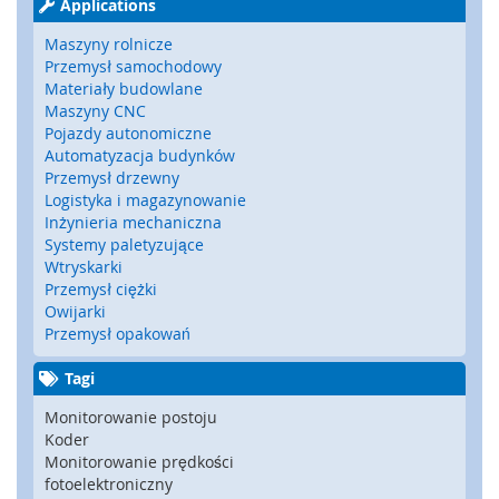
Applications
a
t
Maszyny rolnicze
y
Przemysł samochodowy
,
Materiały budowlane
z
Maszyny CNC
d
Pojazdy autonomiczne
e
r
Automatyzacja budynków
z
Przemysł drzewny
a
Logistyka i magazynowanie
k
Inżynieria mechaniczna
i
Systemy paletyzujące
)
Wtryskarki
Przemysł ciężki
C
Owijarki
z
Przemysł opakowań
u
j
Tagi
n
i
Monitorowanie postoju
k
Koder
i
Monitorowanie prędkości
,
fotoelektroniczny
r