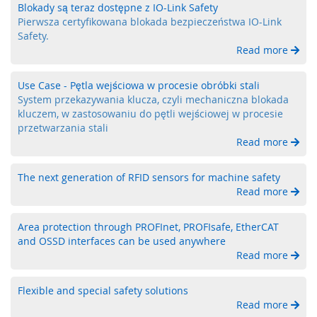
a
Blokady są teraz dostępne z IO-Link Safety
,
Pierwsza certyfikowana blokada bezpieczeństwa IO-Link
R
Safety.
F
Read more
I
D
Use Case - Pętla wejściowa w procesie obróbki stali
S
System przekazywania klucza, czyli mechaniczna blokada
y
kluczem, w zastosowaniu do pętli wejściowej w procesie
s
przetwarzania stali
t
Read more
e
m
The next generation of RFID sensors for machine safety
y
Read more
k
l
u
Area protection through PROFInet, PROFIsafe, EtherCAT
c
and OSSD interfaces can be used anywhere
z
Read more
o
w
e
Flexible and special safety solutions
Read more
Z