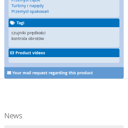
y
Turbiny i napędy
g
Przemysł opakowań
l
e
Tagi
,
z
czujniki prędkości
a
kontrola obrotów
m
k
Product videos
i
b
e
z
Your mail request regarding this product
p
i
e
c
z
e
ń
News
s
t
w