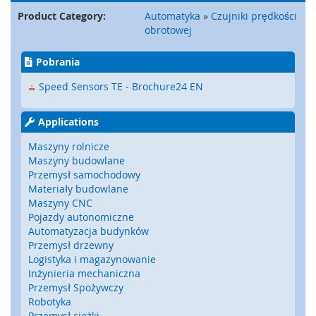
a
Product Category:
Automatyka
»
Czujniki prędkości
t
obrotowej
y
,
z
Pobrania
d
e
Speed Sensors TE - Brochure24 EN
r
z
Applications
a
k
Maszyny rolnicze
i
Maszyny budowlane
)
Przemysł samochodowy
Materiały budowlane
C
Maszyny CNC
z
Pojazdy autonomiczne
u
Automatyzacja budynków
j
Przemysł drzewny
n
Logistyka i magazynowanie
i
k
Inżynieria mechaniczna
i
Przemysł Spożywczy
,
Robotyka
r
Przemysł ciężki