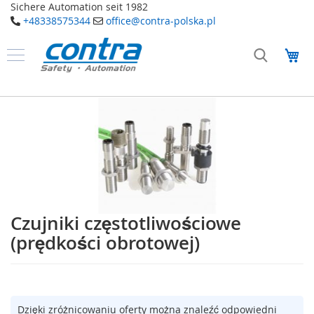
Sichere Automation seit 1982
+48338575344
office@contra-polska.pl
Przejdź
do
Mó
treści
Produkty
B
Przejdź
e
na
z
koniec
p
galerii
i
e
c
z
e
ń
Czujniki częstotliwościowe
Przejdź
s
na
t
(prędkości obrotowej)
w
początek
o
galerii
E
l
Dzięki zróżnicowaniu oferty można znaleźć odpowiedni
e