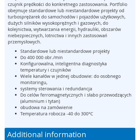
czujnik prędkości do konkretnego zastosowania. Portfolio
m
obejmuje standardowe lub niestandardowe projekty od
e
turbosprężarek do samochodów i pojazdów użytkowych,
n
dużych silników wysokoprężnych i gazowych, do
t
kolejnictwa, wytwarzania energii, hydrauliki, obszarów
y
n
niebezpiecznych, lotnictwa i innych zastosowań
a
przemysłowych.
c
Standardowe lub niestandardowe projekty
i
Do 400 000 obr./min
s
Konfigurowalna, inteligentna diagnostyka
k
temperatury i czujników
o
Wiele kanałów w jednej obudowie: do osobnego
w
monitoringu,
e
(
systemy sterowania i redundancja
l
Do celów ferromagnetycznych i słabo przewodzących
i
(aluminium i tytan)
s
obudowa na zamówienie
t
Temperatura robocza -40 do 300°C
w
y
,
Additional information
m