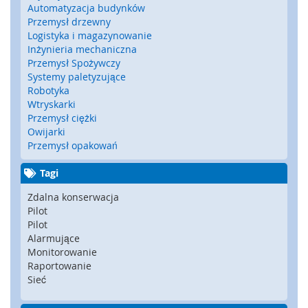
Automatyzacja budynków
y
Przemysł drzewny
g
Logistyka i magazynowanie
l
Inżynieria mechaniczna
e
,
Przemysł Spożywczy
z
Systemy paletyzujące
a
Robotyka
m
Wtryskarki
k
Przemysł ciężki
i
Owijarki
b
Przemysł opakowań
e
z
Tagi
p
i
Zdalna konserwacja
e
Pilot
c
Pilot
z
Alarmujące
e
Monitorowanie
ń
Raportowanie
s
Sieć
t
w