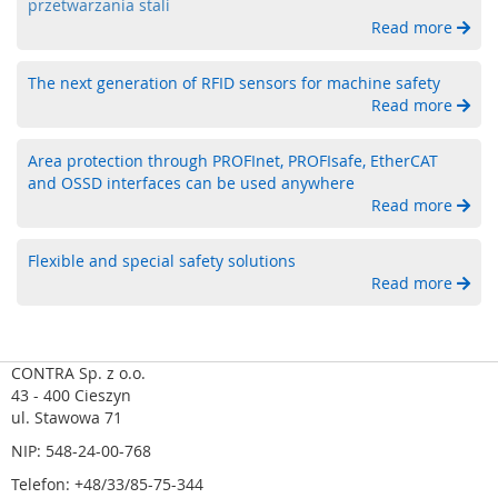
przetwarzania stali
a
Read more
b
e
z
The next generation of RFID sensors for machine safety
p
Read more
i
e
Area protection through PROFInet, PROFIsafe, EtherCAT
c
and OSSD interfaces can be used anywhere
z
Read more
e
n
i
Flexible and special safety solutions
a
Read more
o
p
t
o
CONTRA Sp. z o.o.
e
43 - 400 Cieszyn
l
ul. Stawowa 71
e
k
NIP: 548-24-00-768
t
r
Telefon: +48/33/85-75-344