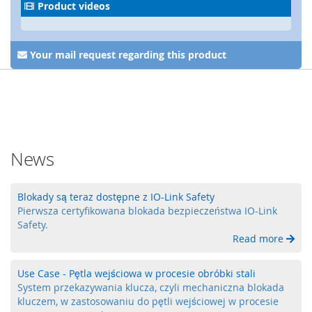
a
Product videos
,
R
F
Your mail request regarding this product
I
D
S
y
s
t
e
News
m
y
k
Blokady są teraz dostępne z IO-Link Safety
l
Pierwsza certyfikowana blokada bezpieczeństwa IO-Link
u
Safety.
c
Read more
z
o
w
Use Case - Pętla wejściowa w procesie obróbki stali
e
System przekazywania klucza, czyli mechaniczna blokada
kluczem, w zastosowaniu do pętli wejściowej w procesie
Z