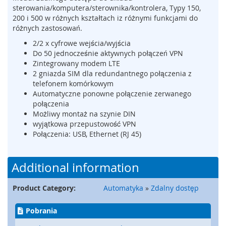
sterowania/komputera/sterownika/kontrolera, Typy 150,
m
200 i 500 w różnych kształtach iz różnymi funkcjami do
e
różnych zastosowań.
n
t
2/2 x cyfrowe wejścia/wyjścia
y
Do 50 jednocześnie aktywnych połączeń VPN
n
Zintegrowany modem LTE
a
2 gniazda SIM dla redundantnego połączenia z
c
telefonem komórkowym
i
Automatyczne ponowne połączenie zerwanego
s
połączenia
k
Możliwy montaż na szynie DIN
o
w
wyjątkowa przepustowość VPN
e
Połączenia: USB, Ethernet (RJ 45)
(
l
i
Additional information
s
t
Product Category:
Automatyka
»
Zdalny dostęp
w
y
,
Pobrania
m