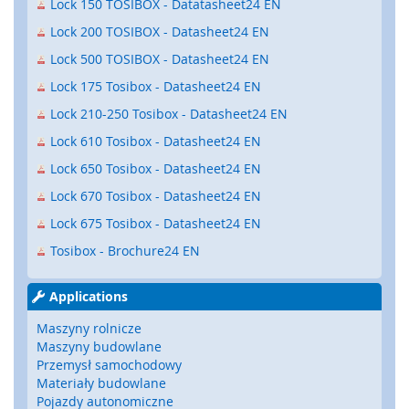
Lock 150 TOSIBOX - Datatasheet24 EN
a
t
Lock 200 TOSIBOX - Datasheet24 EN
y
,
Lock 500 TOSIBOX - Datasheet24 EN
z
Lock 175 Tosibox - Datasheet24 EN
d
e
Lock 210-250 Tosibox - Datasheet24 EN
r
Lock 610 Tosibox - Datasheet24 EN
z
a
Lock 650 Tosibox - Datasheet24 EN
k
Lock 670 Tosibox - Datasheet24 EN
i
)
Lock 675 Tosibox - Datasheet24 EN
C
Tosibox - Brochure24 EN
z
u
Applications
j
n
Maszyny rolnicze
i
Maszyny budowlane
k
Przemysł samochodowy
i
Materiały budowlane
,
Pojazdy autonomiczne
r