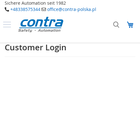
Sichere Automation seit 1982
+48338575344
office@contra-polska.pl
Przejdź
do
Mó
treści
Produkty
B
Customer Login
e
z
p
i
e
c
z
e
ń
s
t
w
o
E
l
e