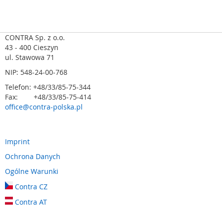
m
e
n
t
CONTRA Sp. z o.o.
y
43 - 400 Cieszyn
n
ul. Stawowa 71
a
NIP: 548-24-00-768
c
i
Telefon: +48/33/85-75-344
s
Fax: +48/33/85-75-414
k
office@contra-polska.pl
o
w
e
(
Imprint
l
Ochrona Danych
i
s
Ogólne Warunki
t
Contra CZ
w
y
Contra AT
,
m