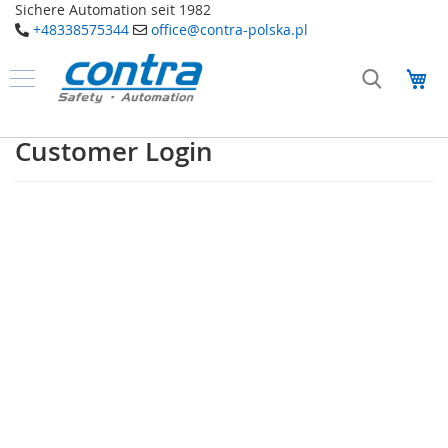
Sichere Automation seit 1982
+48338575344
office@contra-polska.pl
Przejdź
do
Mó
treści
Produkty
B
Customer Login
e
z
p
i
e
c
z
e
ń
s
t
w
o
E
l
e