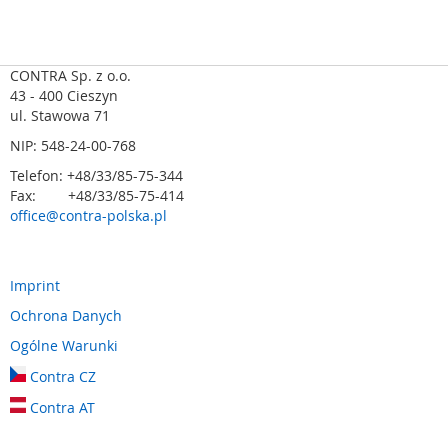
m
e
n
t
CONTRA Sp. z o.o.
y
43 - 400 Cieszyn
n
ul. Stawowa 71
a
NIP: 548-24-00-768
c
i
Telefon: +48/33/85-75-344
s
Fax: +48/33/85-75-414
k
office@contra-polska.pl
o
w
e
(
Imprint
l
Ochrona Danych
i
s
Ogólne Warunki
t
Contra CZ
w
y
Contra AT
,
m