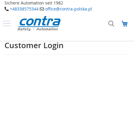
Sichere Automation seit 1982
+48338575344
office@contra-polska.pl
Przejdź
do
Mó
treści
Produkty
B
Customer Login
e
z
p
i
e
c
z
e
ń
s
t
w
o
E
l
e