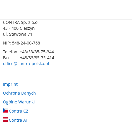
m
e
n
t
CONTRA Sp. z o.o.
y
43 - 400 Cieszyn
n
ul. Stawowa 71
a
NIP: 548-24-00-768
c
i
Telefon: +48/33/85-75-344
s
Fax: +48/33/85-75-414
k
office@contra-polska.pl
o
w
e
(
Imprint
l
Ochrona Danych
i
s
Ogólne Warunki
t
Contra CZ
w
y
Contra AT
,
m