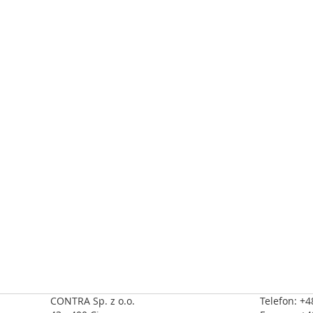
Sterowniki
bezpieczeństwa
Przekaźniki
bezpieczeństwa
Bezprzewodowe
urządzenia
ochronne
Bezprzewodowe
urządzenia
sterujące
Przyciski,
pulpity,
włączniki
nożne
Wygrodzenia
i
osłony
Transmisja
sygnałów
CONTRA Sp. z o.o.
Telefon: +