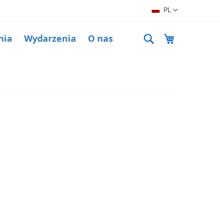
Język
PL
Search
Mój koszyk
nia
Wydarzenia
O nas