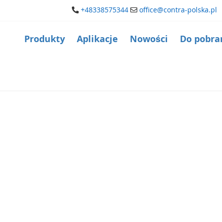
+48338575344
office@contra-polska.pl
Produkty
Aplikacje
Nowości
Do pobra